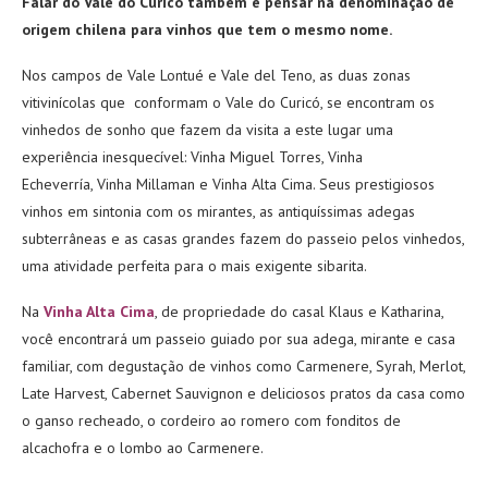
Falar do Vale do Curicó também é pensar na denominação de
origem chilena para vinhos que tem o mesmo nome.
Nos campos de Vale Lontué e Vale del Teno, as duas zonas
vitivinícolas que conformam o Vale do Curicó, se encontram os
vinhedos de sonho que fazem da visita a este lugar uma
experiência inesquecível: Vinha Miguel Torres, Vinha
Echeverría, Vinha Millaman e Vinha Alta Cima. Seus prestigiosos
vinhos em sintonia com os mirantes, as antiquíssimas adegas
subterrâneas e as casas grandes fazem do passeio pelos vinhedos,
uma atividade perfeita para o mais exigente sibarita.
Na
Vinha Alta Cima
, de propriedade do casal Klaus e Katharina,
você encontrará um passeio guiado por sua adega, mirante e casa
familiar, com degustação de vinhos como Carmenere, Syrah, Merlot,
Late Harvest, Cabernet Sauvignon e deliciosos pratos da casa como
o ganso recheado, o cordeiro ao romero com fonditos de
alcachofra e o lombo ao Carmenere.