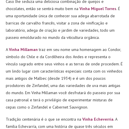
Caso lhe seduza uma deliciosa combinação de queijos e
chocolates, então se sentirá muito bem na
Vinha Miguel Torres
. É
uma oportunidade única de conhecer sua adega abarrotada de
barricas de carvalho francês, visitar a zona de vinificação e
laboratório, adega de criação e jardim de variedades, todo um
passeio emoldurado no mundo da viticultura orgânica.
A
Vinha Millaman
traz em seu nome uma homenagem ao Condor,
símbolo do Chile e da Cordilheira dos Andes e representa o
vínculo sagrado entre seus vinhos e as terras de onde procedem. É
um lindo lugar com características especiais: conta com os vinhedos
mais antigos de Malbec (desde 1934) e é um dos poucos
produtores de Zinfandel, uma das variedades de uva mais antigas
do mundo. Em Vinha Millaman você desfrutará do passeio por sua
casa patronal e terá o privilégio de experimentar misturas de
cepas como o Zinfandel e Cabernet Sauvignon.
Tradição centenária é o que se encontra na
Vinha Echeverría
. A
família Echevarría, com uma história de quase três séculos em