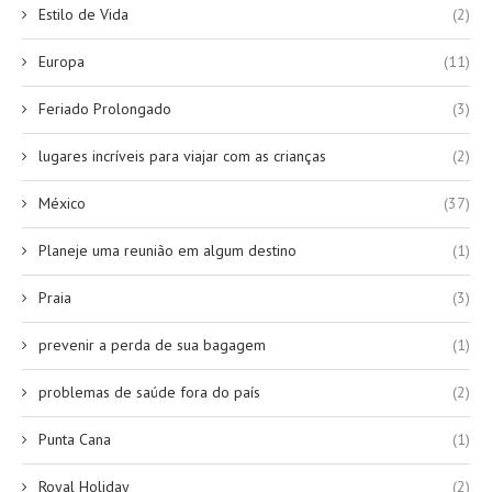
Estilo de Vida
(2)
Europa
(11)
Feriado Prolongado
(3)
lugares incríveis para viajar com as crianças
(2)
México
(37)
Planeje uma reunião em algum destino
(1)
Praia
(3)
prevenir a perda de sua bagagem
(1)
problemas de saúde fora do país
(2)
Punta Cana
(1)
Royal Holiday
(2)