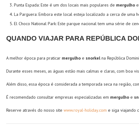
Punta Espada: Este é um dos locais mais populares de
mergulho
em
La Parguera: Embora este local
esteja localizado a cerca de uma h
El Choco National Park: Este parque nacional tem uma série de ce
QUANDO VIAJAR PARA REPÚBLICA DO
A melhor época para praticar
mergulho
e
snorkel
na República Domini
Durante esses meses, as águas estão mais calmas e claras, com boa visi
Além disso, essa época é considerada a temporada seca na região, co
É recomendado consultar empresas especializadas em
mergulho
e
sn
Reserve através do nosso site
www.royal-holiday.com
e siga viajando 