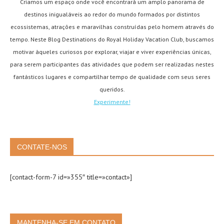
Criamos um espaço onde você encontrará um amplo panorama de
destinos inigualáveis ao redor do mundo formados por distintos
ecossistemas, atrações e maravilhas construídas pelo homem através do
tempo. Neste Blog Destinations do Royal Holiday Vacation Club, buscamos
motivar àqueles curiosos por explorar, viajar e viver experiências únicas,
para serem participantes das atividades que podem ser realizadas nestes
fantásticos lugares e compartilhar tempo de qualidade com seus seres
queridos.
Experimente!
CONTATE-NOS
[contact-form-7 id=»355″ title=»contact»]
MANTENHA-SE EM CONTATO