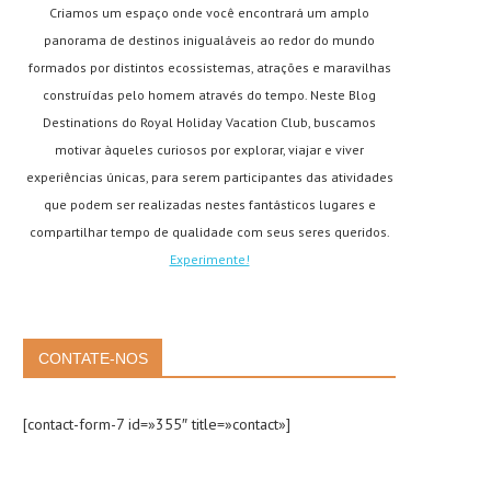
Criamos um espaço onde você encontrará um amplo
panorama de destinos inigualáveis ao redor do mundo
formados por distintos ecossistemas, atrações e maravilhas
construídas pelo homem através do tempo. Neste Blog
Destinations do Royal Holiday Vacation Club, buscamos
motivar àqueles curiosos por explorar, viajar e viver
experiências únicas, para serem participantes das atividades
que podem ser realizadas nestes fantásticos lugares e
compartilhar tempo de qualidade com seus seres queridos.
Experimente!
CONTATE-NOS
[contact-form-7 id=»355″ title=»contact»]