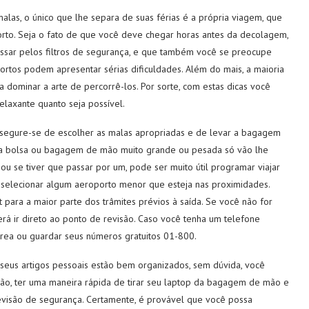
alas, o único que lhe separa de suas férias é a própria viagem, que
rto. Seja o fato de que você deve chegar horas antes da decolagem,
ssar pelos filtros de segurança, e que também você se preocupe
portos podem apresentar sérias dificuldades. Além do mais, a maioria
dominar a arte de percorrê-los. Por sorte, com estas dicas você
laxante quanto seja possível.
ssegure-se de escolher as malas apropriadas e de levar a bagagem
ma bolsa ou bagagem de mão muito grande ou pesada só vão lhe
ou se tiver que passar por um, pode ser muito útil programar viajar
 selecionar algum aeroporto menor que esteja nas proximidades.
para a maior parte dos trâmites prévios à saída. Se você não for
rá ir direto ao ponto de revisão. Caso você tenha um telefone
aérea ou guardar seus números gratuitos 01-800.
seus artigos pessoais estão bem organizados, sem dúvida, você
ção, ter uma maneira rápida de tirar seu laptop da bagagem de mão e
evisão de segurança. Certamente, é provável que você possa