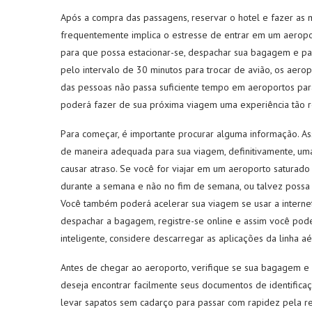
Após a compra das passagens, reservar o hotel e fazer as m
frequentemente implica o estresse de entrar em um aeropo
para que possa estacionar-se, despachar sua bagagem e pa
pelo intervalo de 30 minutos para trocar de avião, os aero
das pessoas não passa suficiente tempo em aeroportos para 
poderá fazer de sua próxima viagem uma experiência tão re
Para começar, é importante procurar alguma informação. A
de maneira adequada para sua viagem, definitivamente, u
causar atraso. Se você for viajar em um aeroporto saturado 
durante a semana e não no fim de semana, ou talvez possa
Você também poderá acelerar sua viagem se usar a internet 
despachar a bagagem, registre-se online e assim você pode
inteligente, considere descarregar as aplicações da linha 
Antes de chegar ao aeroporto, verifique se sua bagagem e 
deseja encontrar facilmente seus documentos de identifica
levar sapatos sem cadarço para passar com rapidez pela r