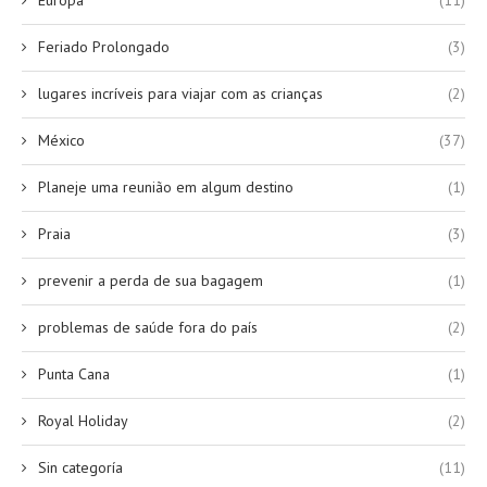
Europa
(11)
Feriado Prolongado
(3)
lugares incríveis para viajar com as crianças
(2)
México
(37)
Planeje uma reunião em algum destino
(1)
Praia
(3)
prevenir a perda de sua bagagem
(1)
problemas de saúde fora do país
(2)
Punta Cana
(1)
Royal Holiday
(2)
Sin categoría
(11)