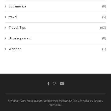
Sudamérica
(8)
travel
(3)
Travel Tips
(62)
Uncategorized
(8)
Whistler
(1)
©Holiday Club Management Company de México, S.A. de C.V. Todos os direitos
reservados.