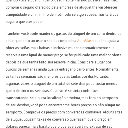
quando você alugar um carro. Caso não tenha sido possível fazer isto,
comprar o seguro oferecido pela empresa de aluguel lhe vai oferecer
tranquilidade e um mínimo de incômodo se algo sucede, mas terá que
pagar o que eles pedem.
Também você pode manter os gastos do aluguel de um carro dentro de
seu orçamento ao usar o site da com
panhia
AutoSlash
que lhe ajuda a
obter as tarifas mais baixas e inclusive mudar automaticamente sua
reserva a uma igual de menor preço se for publicado uma melhor oferta
depois de que tenha feito sua reserva inicial. Considere alugar por
blocos de semanas ainda que vá entregar o carro antes. Normalmente,
as tarifas semanais são menores que as tarifas por dia. Portanto,
algumas vezes o aluguel de um total de sete dias pode custar menos
que o de cinco ou seis dias. Caso você se sinta confortável
transportando-se a outra localização próxima, mas fora do aeroporto
de seu destino, você pode encontrar melhores preços ao não alugar no
aeroporto. Comprove os preços com conversões confiáveis. Alguns sites
de aluguel utilizam taxas de conversão que fazem que o preço em
dólares pareça mais barato que o que aparecerá no extrato de seu