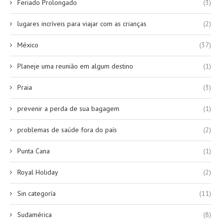
Feriado Prolongado
(3)
lugares incríveis para viajar com as crianças
(2)
México
(37)
Planeje uma reunião em algum destino
(1)
Praia
(3)
prevenir a perda de sua bagagem
(1)
problemas de saúde fora do país
(2)
Punta Cana
(1)
Royal Holiday
(2)
Sin categoría
(11)
Sudamérica
(8)