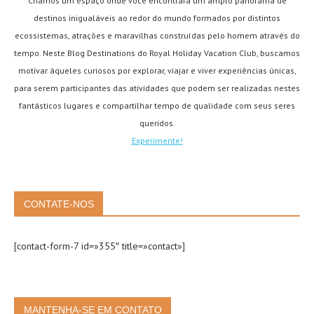
Criamos um espaço onde você encontrará um amplo panorama de
destinos inigualáveis ao redor do mundo formados por distintos
ecossistemas, atrações e maravilhas construídas pelo homem através do
tempo. Neste Blog Destinations do Royal Holiday Vacation Club, buscamos
motivar àqueles curiosos por explorar, viajar e viver experiências únicas,
para serem participantes das atividades que podem ser realizadas nestes
fantásticos lugares e compartilhar tempo de qualidade com seus seres
queridos.
Experimente!
CONTATE-NOS
[contact-form-7 id=»355″ title=»contact»]
MANTENHA-SE EM CONTATO