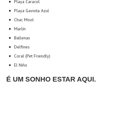
Playa Caracol
Playa Gaviota Azul
Chac Mool
Marlín
Ballenas
Delfines
Coral (Pet Friendly)
El Niño
É UM SONHO ESTAR AQUI.