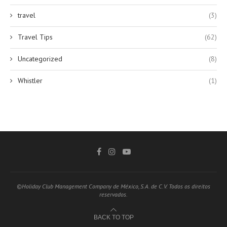
travel
(3)
Travel Tips
(62)
Uncategorized
(8)
Whistler
(1)
©Holiday Club Management Company de México, S.A. de C.V. Todos os direitos
reservados.
BACK TO TOP