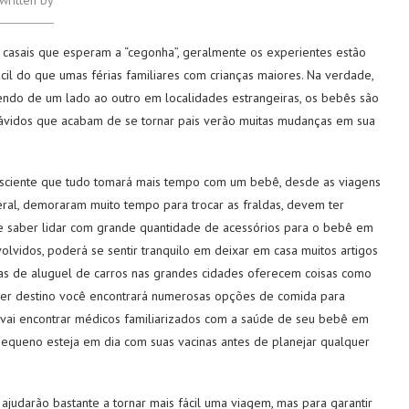
written by
 casais que esperam a “cegonha”, geralmente os experientes estão
il do que umas férias familiares com crianças maiores. Na verdade,
endo de um lado ao outro em localidades estrangeiras, os bebês são
tes ávidos que acabam de se tornar pais verão muitas mudanças em sua
consciente que tudo tomará mais tempo com um bebê, desde as viagens
geral, demoraram muito tempo para trocar as fraldas, devem ter
e saber lidar com grande quantidade de acessórios para o bebê em
olvidos, poderá se sentir tranquilo em deixar em casa muitos artigos
sas de aluguel de carros nas grandes cidades oferecem coisas como
quer destino você encontrará numerosas opções de comida para
o vai encontrar médicos familiarizados com a saúde de seu bebê em
pequeno esteja em dia com suas vacinas antes de planejar qualquer
judarão bastante a tornar mais fácil uma viagem, mas para garantir