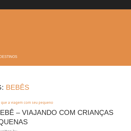
 DESTINOS
G:
BEBÊS
m que a viagem com seu pequeno
BEBÊ – VIAJANDO COM CRIANÇAS
QUENAS