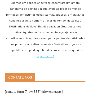
Criamos um espaço onde você encontrará um amplo
panorama de destinos inigualáveis ao redor do mundo
formados por distintos ecossistemas, atrações e maravilhas
construídas pelo homem através do tempo. Neste Blog
Destinations do Royal Holiday Vacation Club, buscamos
motivar àqueles curiosos por explorar, viajar e viver
experiências únicas, para serem participantes das atividades
que podem ser realizadas nestes fantásticos lugares e
compartilhar tempo de qualidade com seus seres queridos.
Experimente!
CONTATE-NOS
[contact-form-7 id=»355″ title=»contact»]