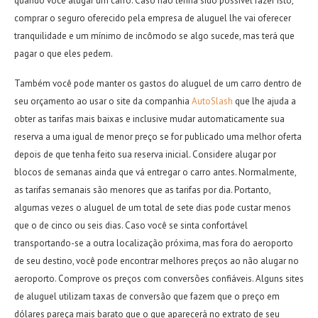
quando você alugar um carro. Caso não tenha sido possível fazer isto,
comprar o seguro oferecido pela empresa de aluguel lhe vai oferecer
tranquilidade e um mínimo de incômodo se algo sucede, mas terá que
pagar o que eles pedem.
Também você pode manter os gastos do aluguel de um carro dentro de
seu orçamento ao usar o site da com
panhia
AutoSlash
que lhe ajuda a
obter as tarifas mais baixas e inclusive mudar automaticamente sua
reserva a uma igual de menor preço se for publicado uma melhor oferta
depois de que tenha feito sua reserva inicial. Considere alugar por
blocos de semanas ainda que vá entregar o carro antes. Normalmente,
as tarifas semanais são menores que as tarifas por dia. Portanto,
algumas vezes o aluguel de um total de sete dias pode custar menos
que o de cinco ou seis dias. Caso você se sinta confortável
transportando-se a outra localização próxima, mas fora do aeroporto
de seu destino, você pode encontrar melhores preços ao não alugar no
aeroporto. Comprove os preços com conversões confiáveis. Alguns sites
de aluguel utilizam taxas de conversão que fazem que o preço em
dólares pareça mais barato que o que aparecerá no extrato de seu