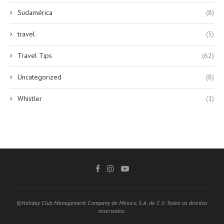
Sudamérica
(8)
travel
(3)
Travel Tips
(62)
Uncategorized
(8)
Whistler
(1)
©Holiday Club Management Company de México, S.A. de C.V. Todos os direitos
reservados.