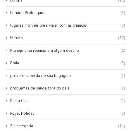
Europa
(11)
Feriado Prolongado
(3)
lugares incríveis para viajar com as crianças
(2)
México
(37)
Planeje uma reunião em algum destino
(1)
Praia
(3)
prevenir a perda de sua bagagem
(1)
problemas de saúde fora do país
(2)
Punta Cana
(1)
Royal Holiday
(2)
Sin categoría
(11)