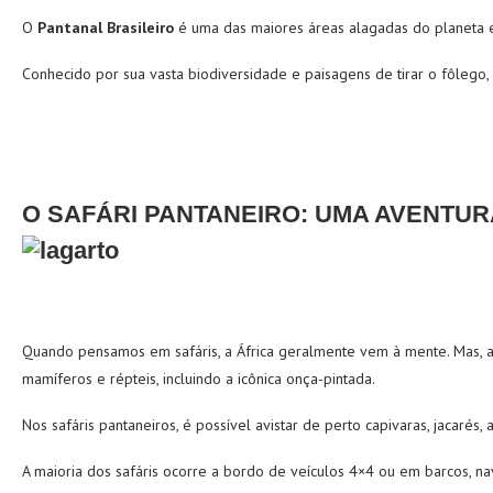
O
Pantanal Brasileiro
é uma das maiores áreas alagadas do planeta e
Conhecido por sua vasta biodiversidade e paisagens de tirar o fôlego,
O SAFÁRI PANTANEIRO: UMA AVENTU
Quando pensamos em safáris, a África geralmente vem à mente. Mas, a
mamíferos e répteis, incluindo a icônica onça-pintada.
Nos safáris pantaneiros, é possível avistar de perto capivaras, jacarés, a
A maioria dos safáris ocorre a bordo de veículos 4×4 ou em barcos, n