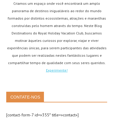
Criamos um espaço onde você encontrará um amplo
panorama de destinos inigualáveis ao redor do mundo
formados por distintos ecossistemas, atrações e maravilhas
construídas pelo homem através do tempo. Neste Blog
Destinations do Royal Holiday Vacation Club, buscamos
motivar àqueles curiosos por explorar, viajar e viver
experiências únicas, para serem participantes das atividades
que podem ser realizadas nestes fantásticos lugares e
compartilhar tempo de qualidade com seus seres queridos.
Experimente!
CONTATE-NOS
[contact-form-7 id=»355″ title=»contact»]