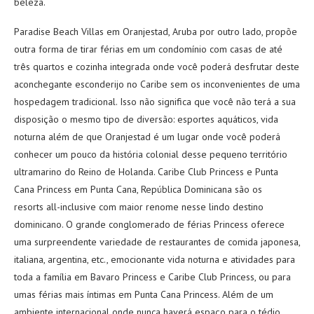
beleza.
Paradise Beach Villas em Oranjestad, Aruba por outro lado, propõe
outra forma de tirar férias em um condomínio com casas de até
três quartos e cozinha integrada onde você poderá desfrutar deste
aconchegante esconderijo no Caribe sem os inconvenientes de uma
hospedagem tradicional. Isso não significa que você não terá a sua
disposição o mesmo tipo de diversão: esportes aquáticos, vida
noturna além de que Oranjestad é um lugar onde você poderá
conhecer um pouco da história colonial desse pequeno território
ultramarino do Reino de Holanda. Caribe Club Princess e Punta
Cana Princess em Punta Cana, República Dominicana são os
resorts all-inclusive com maior renome nesse lindo destino
dominicano. O grande conglomerado de férias Princess oferece
uma surpreendente variedade de restaurantes de comida japonesa,
italiana, argentina, etc., emocionante vida noturna e atividades para
toda a família em Bavaro Princess e Caribe Club Princess, ou para
umas férias mais íntimas em Punta Cana Princess. Além de um
ambiente internacional onde nunca haverá espaço para o tédio.