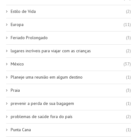
Estilo de Vida
(2)
Europa
(11)
Feriado Prolongado
(3)
lugares incríveis para viajar com as crianças
(2)
México
(37)
Planeje uma reunião em algum destino
(1)
Praia
(3)
prevenir a perda de sua bagagem
(1)
problemas de saúde fora do país
(2)
Punta Cana
(1)