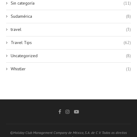
Sin categoría
(11)
Sudamérica
(8)
travel
(3)
Travel Tips
(62)
Uncategorized
(8)
Whistler
(1)
©Holiday Club Management Company de México, S.A. de C.V. Todos os direitos