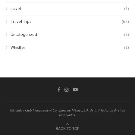
travel
(3)
Travel Tips
(62)
Uncategorized
(8)
Whistler
(1)
©Holiday Club Management Company de México, S.A. de C.V. Todos os direitos
reservados.
BACK TO TOP