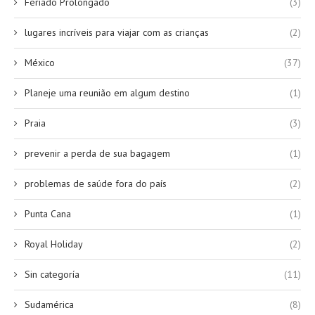
Feriado Prolongado
(3)
lugares incríveis para viajar com as crianças
(2)
México
(37)
Planeje uma reunião em algum destino
(1)
Praia
(3)
prevenir a perda de sua bagagem
(1)
problemas de saúde fora do país
(2)
Punta Cana
(1)
Royal Holiday
(2)
Sin categoría
(11)
Sudamérica
(8)