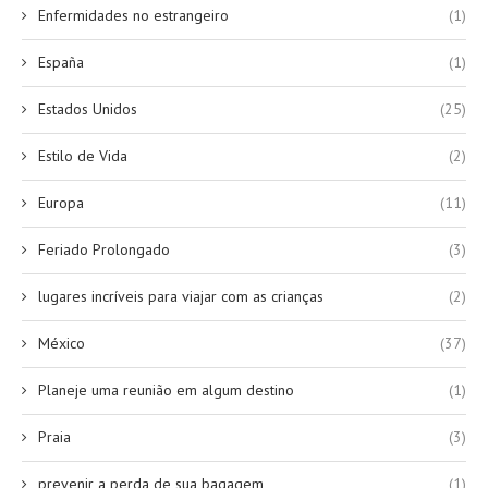
Enfermidades no estrangeiro
(1)
España
(1)
Estados Unidos
(25)
Estilo de Vida
(2)
Europa
(11)
Feriado Prolongado
(3)
lugares incríveis para viajar com as crianças
(2)
México
(37)
Planeje uma reunião em algum destino
(1)
Praia
(3)
prevenir a perda de sua bagagem
(1)