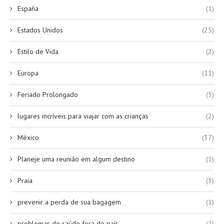
España
(1)
Estados Unidos
(25)
Estilo de Vida
(2)
Europa
(11)
Feriado Prolongado
(3)
lugares incríveis para viajar com as crianças
(2)
México
(37)
Planeje uma reunião em algum destino
(1)
Praia
(3)
prevenir a perda de sua bagagem
(1)
problemas de saúde fora do país
(2)