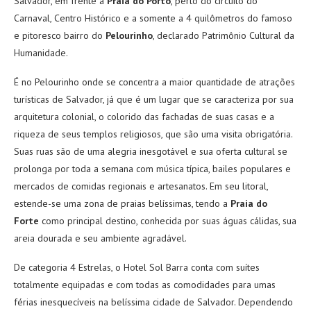
Salvador, em frente à
Praia do Porto
, perto do circuito do
Carnaval, Centro Histórico e a somente a 4 quilômetros do famoso
e pitoresco bairro do
Pelourinho
, declarado Patrimônio Cultural da
Humanidade.
É no Pelourinho onde se concentra a maior quantidade de atrações
turísticas de Salvador, já que é um lugar que se caracteriza por sua
arquitetura colonial, o colorido das fachadas de suas casas e a
riqueza de seus templos religiosos, que são uma visita obrigatória.
Suas ruas são de uma alegria inesgotável e sua oferta cultural se
prolonga por toda a semana com música típica, bailes populares e
mercados de comidas regionais e artesanatos. Em seu litoral,
estende-se uma zona de praias belíssimas, tendo a
Praia do
Forte
como principal destino, conhecida por suas águas cálidas, sua
areia dourada e seu ambiente agradável.
De categoria 4 Estrelas, o Hotel Sol Barra conta com suítes
totalmente equipadas e com todas as comodidades para umas
férias inesquecíveis na belíssima cidade de Salvador. Dependendo