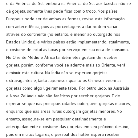
e da América do Sul, embora na América do Sul aos taxistas não se
dá gorjeta, somente lhes pede ficar com o troco. Nos países
Europeus pode ser de ambas as formas, revise esta informação
com antecedência, pois as porcentagens a dar podem variar
através do continente (no entanto, é menor ao outorgado nos
Estados Unidos), e vários países estão implementando, atualmente,
o costume de incluí as taxas por serviço em sua nota de consumo.
No Oriente Médio e África também eles gostam de receber
gorjeta, porém, conforme você se adentre mais ao Oriente, verá
diminuir esta cultura. Na Índia não se esperam gorjetas
extravagantes e, tanto Japoneses quanto os Chineses veem as
gorjetas como algo ligeiramente tabu. Por outro lado, na Austrália
e Nova Zelândia não são fanáticos por receber gorjetas. É de
esperar-se que nas principais cidades outorguem gorjetas maiores,
enquanto que nas áreas rurais outorgam gorjetas menores. No
entanto, assegure-se em pesquisar detalhadamente e
antecipadamente o costume das gorjetas em seu próximo destino,
pois em muitos lugares, o pessoal dos hotéis espera receber