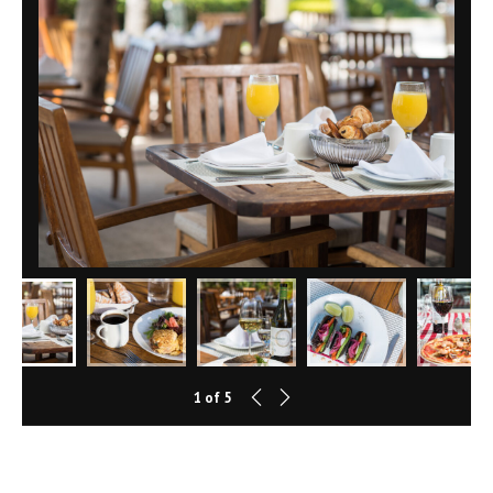
1
of
5