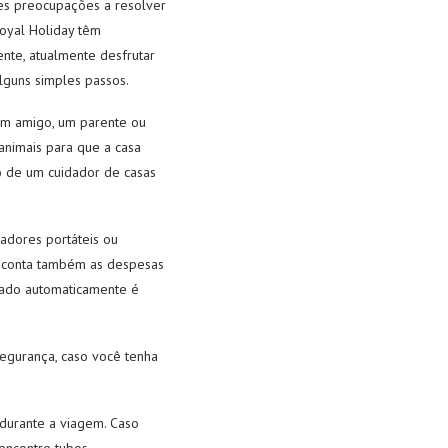
es preocupações a resolver
Royal Holiday têm
te, atualmente desfrutar
lguns simples passos.
 Um amigo, um parente ou
 animais para que a casa
ão de um cuidador de casas
adores portáteis ou
m conta também as despesas
gado automaticamente é
segurança, caso você tenha
durante a viagem. Caso