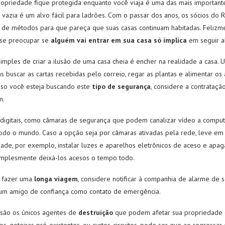
ropriedade fique protegida enquanto você viaja é uma das mais important
a vazia é um alvo fácil para ladrões. Com o passar dos anos, os sócios do 
e métodos para que pareça que suas casas continuam habitadas. Felizmen
 se preocupar se
alguém vai entrar em sua casa só implica
em seguir a
imples de criar a ilusão de uma casa cheia é encher na realidade a casa.
as buscar as cartas recebidas pelo correio, regar as plantas e alimentar os
so você esteja buscando este
tipo de segurança
, considere a contrataç
m.
igitais, como câmaras de segurança que podem canalizar vídeo a comput
todo o mundo. Caso a opção seja por câmaras ativadas pela rede, leve e
ade, por exemplo, instalar luzes e aparelhos eletrônicos de aceso e apa
implesmente deixá-los acesos o tempo todo.
o fazer uma
longa viagem
, considere notificar à companhia de alarme de 
um amigo de confiança como contato de emergência.
 são os únicos agentes de
destruição
que podem afetar sua propriedade 