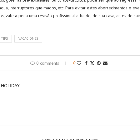
, goteiras pré-existentes, ou curtos-circuitos, pode ser que ao regressar
gua, interruptores queimados, etc. Para evitar estes aborrecimentos e ev
, vale a pena uma revisão ​​profissional a fundo, de sua casa, antes de sair
 TIPS
VACACIONES
0 comments
0
 HOLIDAY