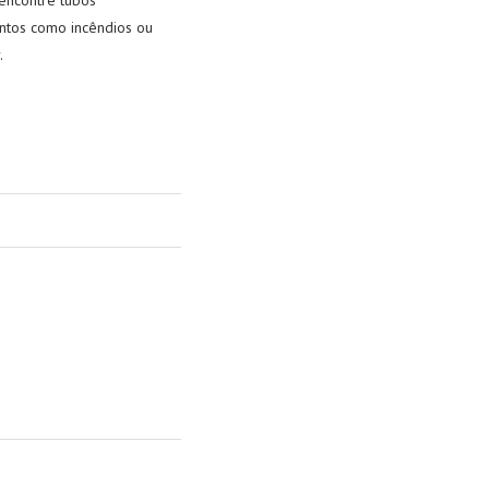
 encontre tubos
entos como incêndios ou
.