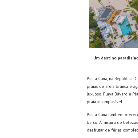
Um destino paradisí
Punta Cana, na República D
praias de areia branca e ág
luxuoso. Playa Bávaro e Pl
praia incomparável.
Punta Cana também oferece
barco. A mistura de beleza
desfrutar de férias complet