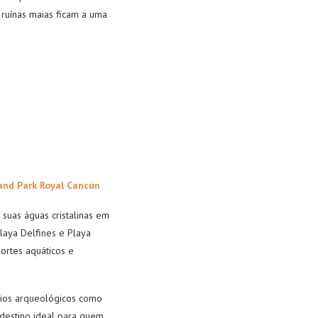
 ruínas maias ficam a uma
and Park Royal Cancún
 suas águas cristalinas em
Playa Delfines e Playa
ortes aquáticos e
tios arqueológicos como
 destino ideal para quem