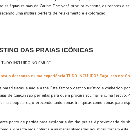
elas águas calmas do Caribe. E se você procura aventura, os cenotes e as
oferecendo uma mistura perfeita de relaxamento e exploração.
STINO DAS PRAIAS IC
ÔNICAS
unta o descanso e uma experiência TUDO INCLUÍDO? Faça isso no: Gr
 paradisíacas, e não é à toa. Este famoso destino turístico é conhecido por
raias de Cancún são perfeitas para quem procura sol, mar e clima festivo. 
as mais populares, oferecendo tanto zonas tranquilas como zonas para esp
te ponto de partida para explorar além das praias. A proximidade de sí
como a vibrante vida noturna e inúmeras atividades aquáticas, tornam este