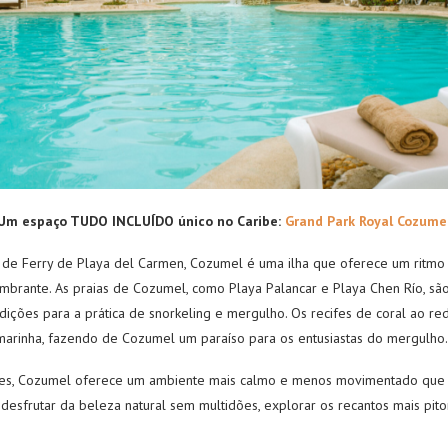
Um espaço TUDO INCLUÍDO único no Caribe:
Grand Park Royal Cozume
 de Ferry de Playa del Carmen, Cozumel é uma ilha que oferece um ritmo 
mbrante. As praias de Cozumel, como Playa Palancar e Playa Chen Río, sã
ndições para a prática de snorkeling e mergulho. Os recifes de coral ao r
marinha, fazendo de Cozumel um paraíso para os entusiastas do mergulho.
ifes, Cozumel oferece um ambiente mais calmo e menos movimentado que o
desfrutar da beleza natural sem multidões, explorar os recantos mais pito