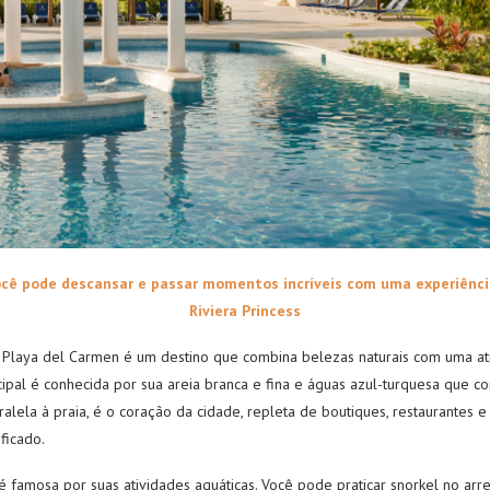
ocê pode descansar e passar momentos incríveis com uma experiênc
Riviera Princess
, Playa del Carmen é um destino que combina belezas naturais com uma a
cipal é conhecida por sua areia branca e fina e águas azul-turquesa que c
aralela à praia, é o coração da cidade, repleta de boutiques, restaurante
ficado.
famosa por suas atividades aquáticas. Você pode praticar snorkel no arre