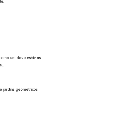
de.
do como um dos
destinos
al.
e jardins geométricos.