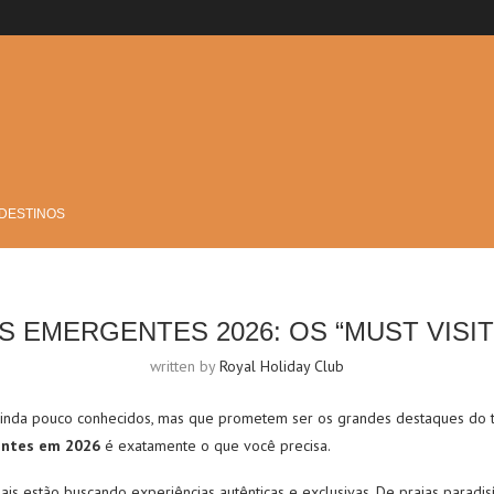
 DESTINOS
S EMERGENTES 2026: OS “MUST VISIT
written by
Royal Holiday Club
ainda pouco conhecidos, mas que prometem ser os grandes destaques do t
entes em 2026
é exatamente o que você precisa.
bais estão buscando experiências autênticas e exclusivas. De praias paradis