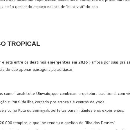
cais estão ganhando espaço na lista de “must visit” do ano.
SO TROPICAL
ar e está entre os
destinos emergentes em 2026
. Famosa por suas praia
ais do que apenas paisagens paradisíacas.
cos como Tanah Lot e Uluwatu, que combinam arquitetura tradicional com vi
ção cultural da ilha, cercado por arrozais e centros de yoga.
íveis como Kuta ou Seminyak, perfeitas para iniciantes e os experientes.
 20.000 templos, o que lhe rendeu o apelido de “Ilha dos Deuses”.