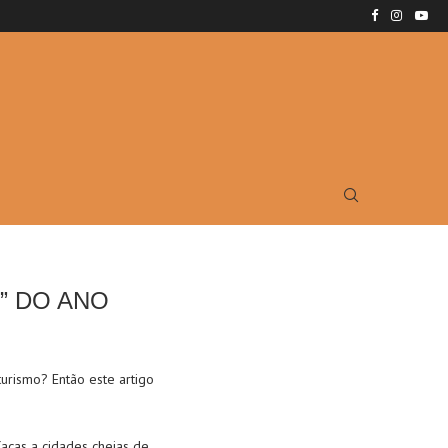
” DO ANO
urismo? Então este artigo
íacas a cidades cheias de