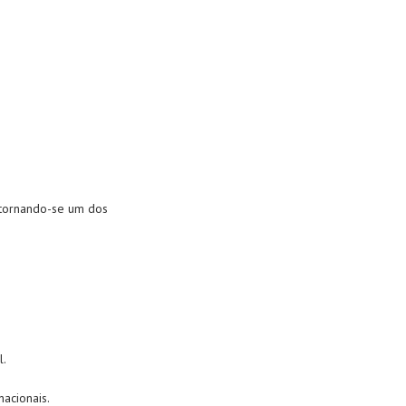
, tornando-se um dos
l.
acionais.