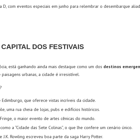
a D, com eventos especiais em junho para relembrar o desembarque aliad
 CAPITAL DOS FESTIVAIS
cócia, está ganhando ainda mais destaque como um dos
destinos emerge
e paisagens urbanas, a cidade é irresistível.
?
 Edimburgo, que oferece vistas incríveis da cidade.
e, uma rua cheia de lojas, pubs e edifícios históricos.
l Fringe, o maior evento de artes cênicas do mundo.
como a “Cidade das Sete Colinas”, o que lhe confere um cenário único.
 J.K. Rowling escreveu boa parte da saga Harry Potter.