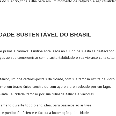
a do silêncio, toda a ilha pára em um momento de reflexão e espiritualida
CIDADE SUSTENTÁVEL DO BRASIL
e praias e carnaval. Curitiba, localizada no sul do país, está se destacan
aças ao seu compromisso com a sustentabilidade e sua vibrante cena cultur
ânico, um dos cartões-postais da cidade, com sua famosa estufa de vidro 
rame, um teatro único construído com aço e vidro, rodeado por um lago.
anta Felicidade, famoso por sua culinária italiana e vinícolas.
 ameno durante todo o ano, ideal para passeios ao ar livre.
te público é eficiente e facilita a locomoção pela cidade.