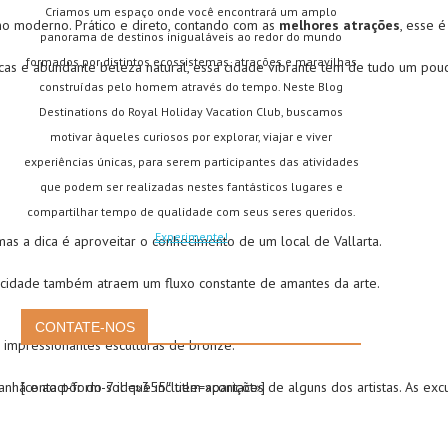
Criamos um espaço onde você encontrará um amplo
no moderno. Prático e direto, contando com as
melhores atrações
, esse 
panorama de destinos inigualáveis ao redor do mundo
formados por distintos ecossistemas, atrações e maravilhas
micas e abundante beleza natural, essa cidade vibrante tem de tudo um pou
construídas pelo homem através do tempo. Neste Blog
Destinations do Royal Holiday Vacation Club, buscamos
motivar àqueles curiosos por explorar, viajar e viver
experiências únicas, para serem participantes das atividades
que podem ser realizadas nestes fantásticos lugares e
compartilhar tempo de qualidade com seus seres queridos.
Experimente!
as a dica é aproveitar o conhecimento de um local de Vallarta.
 da cidade também atraem um fluxo constante de amantes da arte.
CONTATE-NOS
 impressionantes esculturas de bronze.
anhã e ao pôr do sol que incluem aparições de alguns dos artistas. As exc
[contact-form-7 id=»355″ title=»contact»]