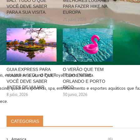
BALI: TUDO O QUE
MELHORES LUGARES
VOCÊ DEVE SABER
PARA FAZER HIKE NA
PARA A SUA VISITA.
EUROPA
23 julio, 2026
21 julio, 2026
GUIA EXPRESS PARA
O VERÃO QUE TEM
, encontra-se o Grand Park Royal Puerto Vallarta.
VIAJAR A SEUL: O QUE
TUDO ENTRE
VOCÊ DEVE SABER
ORLANDO E PORTO
ANTES DE VIAJAR
RICO
scina, quadras esportivas, spa, entretenimento e esportes aquáticos que f
8 julio, 2026
30 junio, 2026
rece.
CATEGORIAS
America
(6)