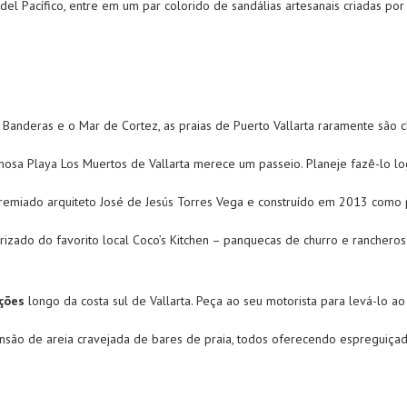
el Pacífico, entre em um par colorido de sandálias artesanais criadas po
 Banderas e o Mar de Cortez, as praias de Puerto Vallarta raramente são c
mosa Playa Los Muertos de Vallarta merece um passeio. Planeje fazê-lo lo
remiado arquiteto José de Jesús Torres Vega e construído em 2013 como par
izado do favorito local Coco’s Kitchen – panquecas de churro e rancheros
ções
longo da costa sul de Vallarta. Peça ao seu motorista para levá-lo a
são de areia cravejada de bares de praia, todos oferecendo espreguiçadei