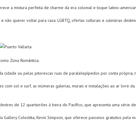
rece a mistura perfeita de charme da era colonial e toque latino-america
e não querer voltar para casa. LGBTQ, ofertas culturais e culinárias dinâ
 como Zona Romântica.
 cidade ou pelas pitorescas ruas de paralelepípedos por conta própria, m
ntes com sol e surf, as inúmeras galerias, murais e instalações ao ar livre
tres de 12 quarteirões à beira do Pacífico, que apresenta uma série de
a Gallery Colectika, Kevin Simpson, que oferece passeios gratuitos pela m