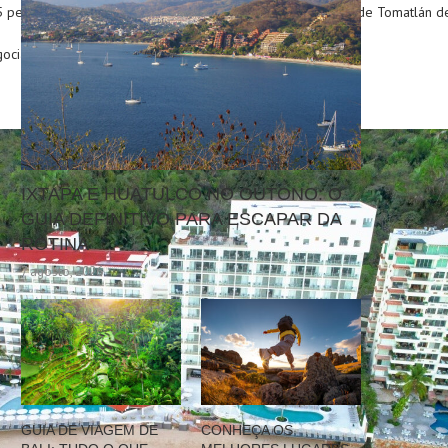
5 pesos (US $ 6), enquanto a tarifa do Malecón para a Boca de Tomatlán d
ociar.
IXTAPA E HUATULCO NO OUTONO: O
GUIA DEFINITIVO PARA ESCAPAR DA
ROTINA
7 agosto, 2026
GUIA DE VIAGEM DE
CONHEÇA OS