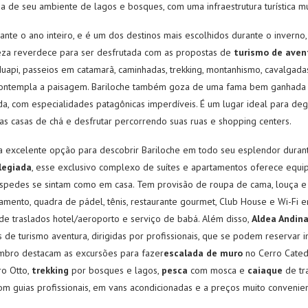
 de seu ambiente de lagos e bosques, com uma infraestrutura turística m
ante o ano inteiro, e é um dos destinos mais escolhidos durante o inverno,
eza reverdece para ser desfrutada com as propostas de
turismo de aven
uapi, passeios em catamarã, caminhadas, trekking, montanhismo, cavalgada
contempla a paisagem. Bariloche também goza de uma fama bem ganhad
, com especialidades patagônicas imperdíveis. É um lugar ideal para deg
s casas de chá e desfrutar percorrendo suas ruas e shopping centers.
 excelente opção para descobrir Bariloche em todo seu esplendor durant
ilegiada
, esse exclusivo complexo de suítes e apartamentos oferece equi
spedes se sintam como em casa. Tem provisão de roupa de cama, louça e u
onamento, quadra de pádel, tênis, restaurante gourmet, Club House e Wi-Fi
e traslados hotel/aeroporto e serviço de babá. Além disso,
Aldea Andina
 de turismo aventura, dirigidas por profissionais, que se podem reservar i
bro destacam as excursões para fazer
escalada de muro
no Cerro Cated
o Otto,
trekking
por bosques e lagos,
pesca
com mosca e
caiaque
de tr
om guias profissionais, em vans acondicionadas e a preços muito convenien