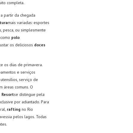
uito completa.
 a partir da chegada
tura
mais variadas: esportes
s, pesca, ou simplesmente
a como
polo
ustar os deliciosos
doces
e os dias de primavera.
pamentos e serviços
tensílios, serviço de
 em áreas comuns. O
 Resort
se distingue pela
nclusive por adiantado. Para
ral,
rafting
no Rio
avessia pelos lagos. Todas
tes.