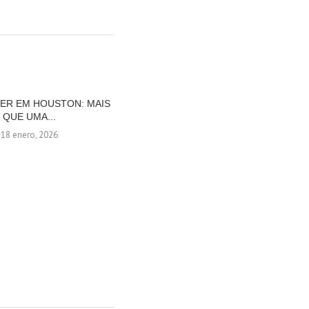
ZER EM HOUSTON: MAIS
CLIMA IDEAL EM LOS CABOS PARA
QUE UMA...
DESPEDIR-SE DO...
18 enero, 2026
23 diciembre, 2025