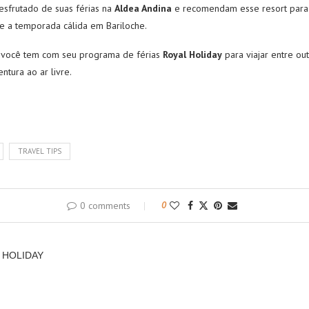
esfrutado de suas férias na
Aldea Andina
e recomendam esse resort para d
te a temporada cálida em Bariloche.
e você tem com seu programa de férias
Royal Holiday
para viajar entre ou
tura ao ar livre.
TRAVEL TIPS
0 comments
0
 HOLIDAY