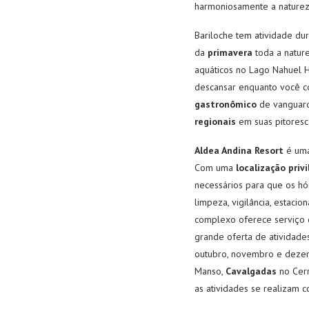
harmoniosamente a natureza
Bariloche tem atividade dur
da
primavera
toda a natur
aquáticos no Lago Nahuel H
descansar enquanto você 
gastronômico
de vanguarda
regionais
em suas pitoresca
Aldea Andina Resort
é uma
Com uma
localização priv
necessários para que os hó
limpeza, vigilância, estaci
complexo oferece serviço d
grande oferta de atividades
outubro, novembro e dezem
Manso,
Cavalgadas
no Cerr
as atividades se realizam c