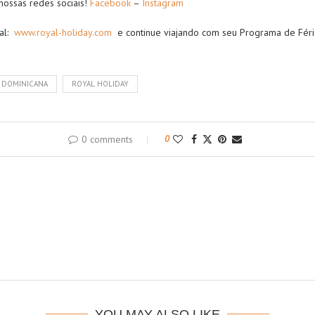
nossas redes sociais!
Facebook
–
Instagram
ial:
www.royal-holiday.com
e continue viajando com seu Programa de Féria
 DOMINICANA
ROYAL HOLIDAY
0 comments
0
YOU MAY ALSO LIKE