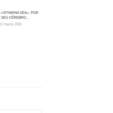
 «VITAMINA SEA»: POR
SEMANA SANTA EM CANCÚN: POR
 SEU CÉREBRO...
QUE PLANEJAR SUA...
17 marzo, 2026
9 febrero, 2026