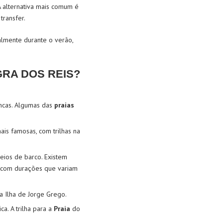
A alternativa mais comum é
transfer.
almente durante o verão,
GRA DOS REIS?
rancas. Algumas das
praias
is famosas, com trilhas na
eios de barco. Existem
, com durações que variam
a Ilha de Jorge Grego.
ca. A trilha para a
Praia
do