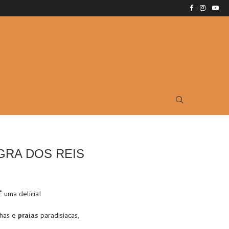
GRA DOS REIS
É
uma delícia!
lhas e
praias
paradisíacas,