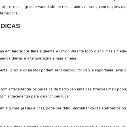
de oferece uma grande variedade de restaurantes e bares, com opções qu
ternacional.
 DICAS
lima em
Angra dos Reis
é quente e úmido durante todo o ano, mas a melhor
 menos chuvas e a temperatura é mais amena.
lente
: O sol e os insetos podem ser intensos. Por isso, é importante levar 
 com antecedência
: os passeios de barco são uma das atrações mais popu
om antecedência para garantir seu lugar.
 em algumas
praias
e ilhas, pode ser difícil encontrar caixas eletrônicos 