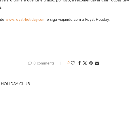
áveis
: o clima é quente e úmido, por isso, é recomendável usar roupas lev
s.
ite
www.royal-holiday.com
e siga viajando com a Royal Holiday.
0 comments
0
 HOLIDAY CLUB