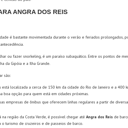
PARA ANGRA DOS REIS
idade é bastante movimentada durante o verão e feriados prolongados, p
antecedência.
ar ou fazer snorkeling,
é um paraíso subaquático. Entre os pontos de me
Ilha da Gipóia e a Ilha Grande.
r são:
s
está localizada a cerca de 150 km da cidade do Rio de Janeiro e a 400 
ma boa opção para quem está em cidades próximas.
rsas empresas de ônibus que oferecem linhas regulares a partir de diversas
á na região da Costa Verde, é possível chegar até
Angra dos Reis
de barco
a o turismo de cruzeiros e de passeios de barco.