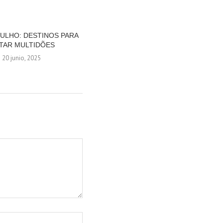
JULHO: DESTINOS PARA
OS MELHORES DESTINOS DO
ITAR MULTIDÕES
BRASIL PARA SEMANA SANTA
20 junio, 2025
5 abril, 2025