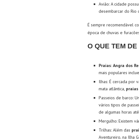
Avião
: A cidade poss
desembarcar do Rio d
É sempre recomendável conf
época de chuvas e furacões
O QUE TEM DE
Praias
:
Angra dos Re
mais populares incl
Ilhas
: É
cercada por vá
mata atlântica,
praias
Passeios de barco
: U
vários tipos de pass
de algumas horas até 
Mergulho
: Existem v
Trilhas
: Além das
pra
Aventureiro, na Ilha 