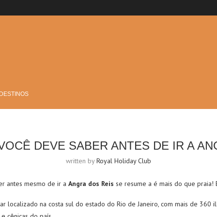
 DESTINOS
VOCÊ DEVE SABER ANTES DE IR A AN
written by
Royal Holiday Club
er antes mesmo de ir a
Angra dos Reis
se resume a
é mais do que praia! 
ar localizado na costa sul do estado do Rio de Janeiro, com mais de 360 i
e cênicas do país.