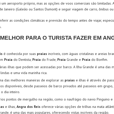
ui um aeroporto próprio, mas as opções de voos comerciais são limitadas. 
e Janeiro (Galeão ou Santos Dumont) e seguir viagem de carro, ônibus ou 
erir as condições climáticas e previsão do tempo antes de viajar, especi
.
 MELHOR PARA O TURISTA FAZER EM AN
is
é conhecida por suas
praias
incríveis, com águas cristalinas e areias b
uem
Praia
do Dentista,
Praia
do Frade,
Praia
Grande e
Praia
do Bonfim.
rias ilhas que podem ser acessadas por barco. A Ilha Grande é uma das ma
lindas e uma vida marinha rica.
ma das melhores maneiras de explorar as
praias
e ilhas
é através de pass
eios disponíveis, desde passeios de barco privados até passeios em grupo
o dia inteiro.
ários pontos de mergulho na região, como o naufrágio do navio Pinguino e 
ias
e ilhas,
Angra dos Reis
oferece várias opções de trilhas na mata atlânti
Grande, é uma das mais populares, oferecendo vistas incríveis da região.