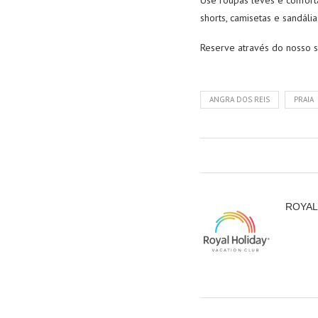
Use roupas leves e confort
shorts, camisetas e sandália
Reserve através do nosso s
ANGRA DOS REIS
PRAIA
ROYAL