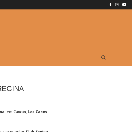
REGINA
ina
em Cancún,
Los Cabos
dos mais belos
Club Regina
,