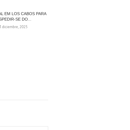
AL EM LOS CABOS PARA
DICAS PARA PLANEJAR SUA VIAGEM
SPEDIR-SE DO...
DE FIM DE...
3 diciembre, 2025
4 diciembre, 2025