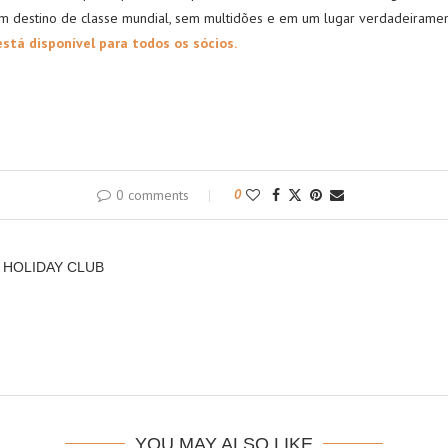
um destino de classe mundial, sem multidões e em um lugar verdadeirame
est
á
dispon
í
vel para todos os
sócios
.
0 comments
0
 HOLIDAY CLUB
YOU MAY ALSO LIKE