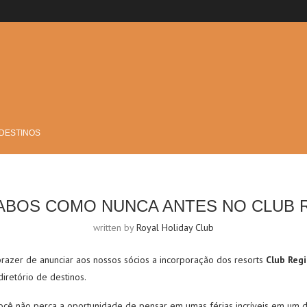
 DESTINOS
ABOS COMO NUNCA ANTES NO CLUB 
written by
Royal Holiday Club
prazer de anunciar aos nossos sócios a incorporação dos resorts
Club Reg
diretório de destinos.
ê não perca a oportunidade de pensar em umas férias incríveis em um 