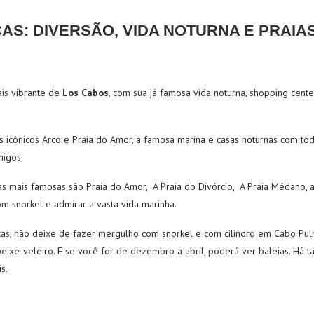
AS: DIVERSÃO, VIDA NOTURNA E PRAIAS
is vibrante de
Los Cabos
, com sua já famosa vida noturna, shopping cen
 icônicos Arco e Praia do Amor, a famosa marina e casas noturnas com to
migos.
as mais famosas são Praia do Amor, A Praia do Divórcio, A Praia Médano, a
m snorkel e admirar a vasta vida marinha.
cas, não deixe de fazer mergulho com snorkel e com cilindro em Cabo Pu
 peixe-veleiro. E se você for de dezembro a abril, poderá ver baleias. Há
s.