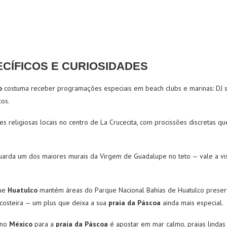
CÍFICOS E CURIOSIDADES
o
costuma receber programações especiais em beach clubs e marinas: DJ se
cos.
 religiosas locais no centro de La Crucecita, com procissões discretas q
 guarda um dos maiores murais da Virgem de Guadalupe no teto — vale a v
que
Huatulco
mantém áreas do Parque Nacional Bahías de Huatulco preserv
 costeira — um plus que deixa a sua
praia da Páscoa
ainda mais especial.
no
México
para a
praia da Páscoa
é apostar em mar calmo, praias lindas 