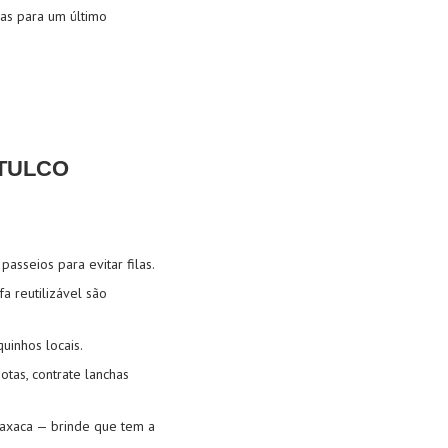
as para um último
ATULCO
asseios para evitar filas.
a reutilizável são
uinhos locais.
tas, contrate lanchas
axaca — brinde que tem a