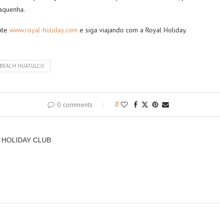
aquenha.
ite
www.royal-holiday.com
e siga viajando com a Royal Holiday.
 BEACH HUATULCO
0 comments
0
 HOLIDAY CLUB