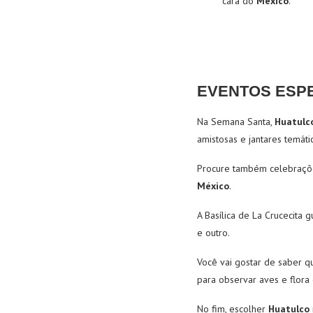
cara do
México
.
EVENTOS ESPE
Na Semana Santa,
Huatulc
amistosas e jantares temáti
Procure também celebrações
México
.
A Basílica de La Crucecita
e outro.
Você vai gostar de saber 
para observar aves e flora
No fim, escolher
Huatulco