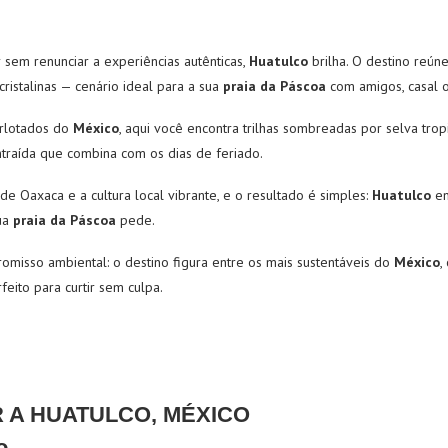
 sem renunciar a experiências autênticas,
Huatulco
brilha. O destino reún
ristalinas — cenário ideal para a sua
praia da Páscoa
com amigos, casal o
erlotados do
México
, aqui você encontra trilhas sombreadas por selva tro
traída que combina com os dias de feriado.
e Oaxaca e a cultura local vibrante, e o resultado é simples:
Huatulco
en
sua
praia da Páscoa
pede.
romisso ambiental: o destino figura entre os mais sustentáveis do
México
,
feito para curtir sem culpa.
 A HUATULCO, MÉXICO