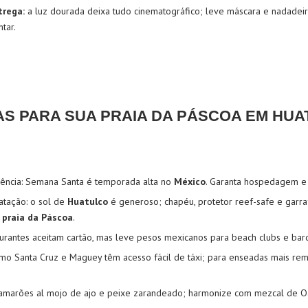
trega:
a luz dourada deixa tudo cinematográfico; leve máscara e nadadeir
tar.
AS PARA SUA PRAIA DA PÁSCOA EM HU
ência: Semana Santa é temporada alta no
México
. Garanta hospedagem e p
atação: o sol de
Huatulco
é generoso; chapéu, protetor reef-safe e garraf
a
praia da Páscoa
.
aurantes aceitam cartão, mas leve pesos mexicanos para beach clubs e barq
omo Santa Cruz e Maguey têm acesso fácil de táxi; para enseadas mais remo
camarões al mojo de ajo e peixe zarandeado; harmonize com mezcal de O