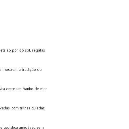
ts ao pôr do sol, regatas
ue mostram a tradição do
isita entre um banho de mar
adas, com trilhas guiadas
e logística amigável, sem