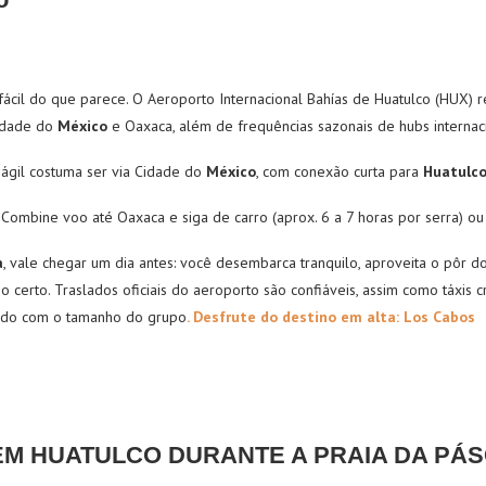
fácil do que parece. O Aeroporto Internacional Bahías de Huatulco (HUX) 
idade do
México
e Oaxaca, além de frequências sazonais de hubs internaci
s ágil costuma ser via Cidade do
México
, com conexão curta para
Huatulc
Combine voo até Oaxaca e siga de carro (aprox. 6 a 7 horas por serra) ou 
a
, vale chegar um dia antes: você desembarca tranquilo, aproveita o pôr 
o certo. Traslados oficiais do aeroporto são confiáveis, assim como táxis 
rdo com o tamanho do grupo
. Desfrute do destino em alta: Los Cabos
EM HUATULCO DURANTE A PRAIA DA PÁ