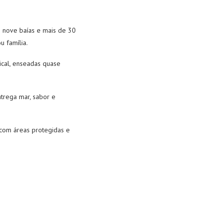
e nove baías e mais de 30
u família.
pical, enseadas quase
trega mar, sabor e
 com áreas protegidas e