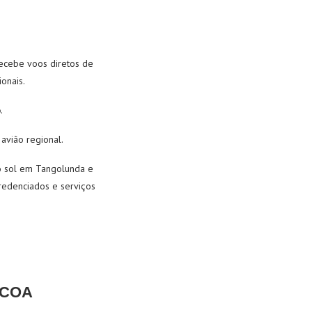
recebe voos diretos de
onais.
o
.
avião regional.
do sol em Tangolunda e
credenciados e serviços
SCOA