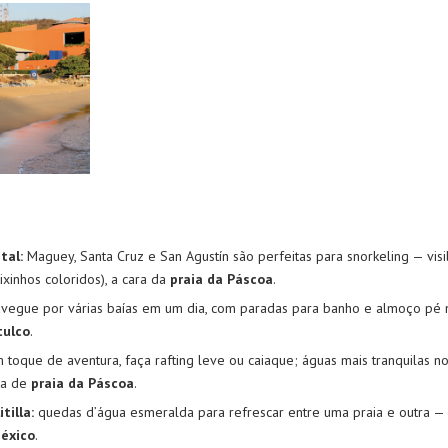
tal:
Maguey, Santa Cruz e San Agustín são perfeitas para snorkeling — visi
eixinhos coloridos), a cara da
praia da Páscoa
.
vegue por várias baías em um dia, com paradas para banho e almoço pé 
tulco
.
 toque de aventura, faça rafting leve ou caiaque; águas mais tranquilas n
ma de
praia da Páscoa
.
tilla:
quedas d’água esmeralda para refrescar entre uma praia e outra — 
éxico
.