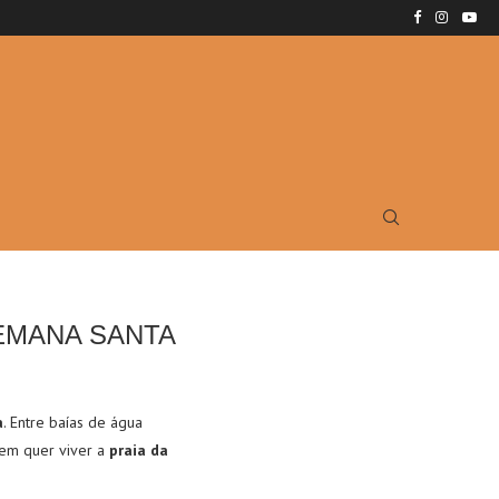
EMANA SANTA
a
.
Entre baías de água
uem quer viver a
praia da