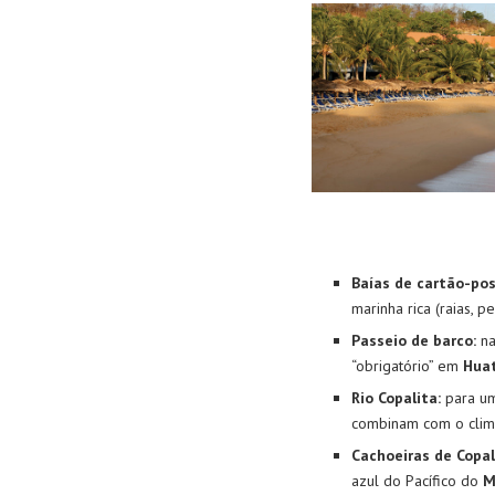
Baías de cartão-pos
marinha rica (raias, p
Passeio de barco:
na
“obrigatório” em
Hua
Rio Copalita:
para um
combinam com o cli
Cachoeiras de Copali
azul do Pacífico do
M