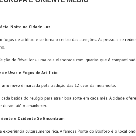
 Meia-Noite na Cidade Luz
om fogos de artifício e se torna o centro das atenções. As pessoas se reú
no.
feição de Réveillon», uma ceia elaborada com iguarias que é compartilhad
 de Uvas e Fogos de Artifício
o
ano novo
é marcada pela tradição das 12 uvas da meia-noite.
cada batida do relógio para atrair boa sorte em cada mês. A cidade oferec
ue duram até o amanhecer.
Oriente e Ocidente Se Encontram
experiência culturalmente rica. A famosa Ponte do Bósforo é o local onde