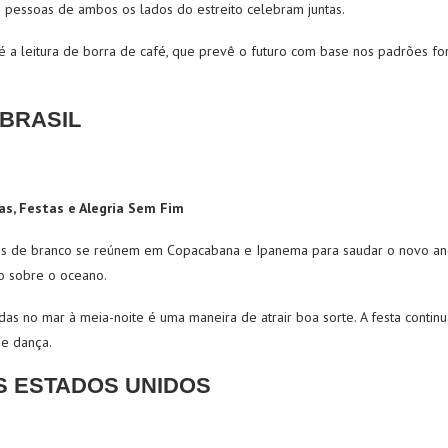
 pessoas de ambos os lados do estreito celebram juntas.
é a leitura de borra de café, que prevê o futuro com base nos padrões f
BRASIL
aias, Festas e Alegria Sem Fim
as de branco se reúnem em Copacabana e Ipanema para saudar o novo a
io sobre o oceano.
das no mar à meia-noite é uma maneira de atrair boa sorte. A festa continu
 e dança.
S ESTADOS UNIDOS