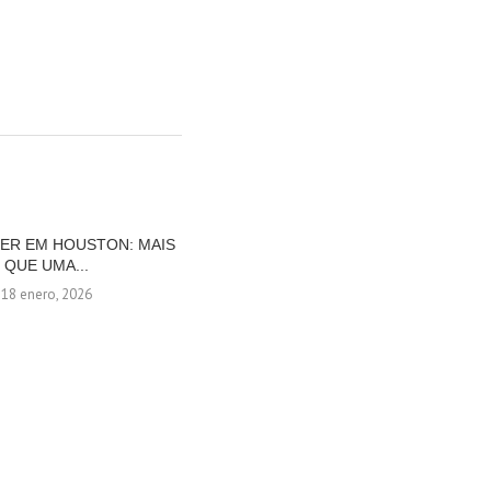
ZER EM HOUSTON: MAIS
CLIMA IDEAL EM LOS CABOS PARA
QUE UMA...
DESPEDIR-SE DO...
18 enero, 2026
23 diciembre, 2025