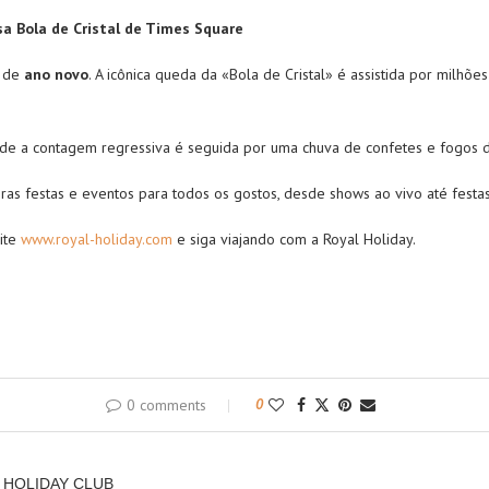
sa Bola de Cristal de Times Square
o de
ano novo
. A icônica queda da «Bola de Cristal» é assistida por milhõ
nde a contagem regressiva é seguida por uma chuva de confetes e fogos de
as festas e eventos para todos os gostos, desde shows ao vivo até festas
ite
www.royal-holiday.com
e siga viajando com a Royal Holiday.
0 comments
0
 HOLIDAY CLUB