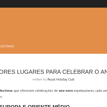
 DESTINOS
HORES LUGARES PARA CELEBRAR O A
written by
Royal Holiday Club
destinos
que oferecem celebrações de
ano novo
espetaculares, cada um
s.
EUROPA E ORIENTE MÉDIO