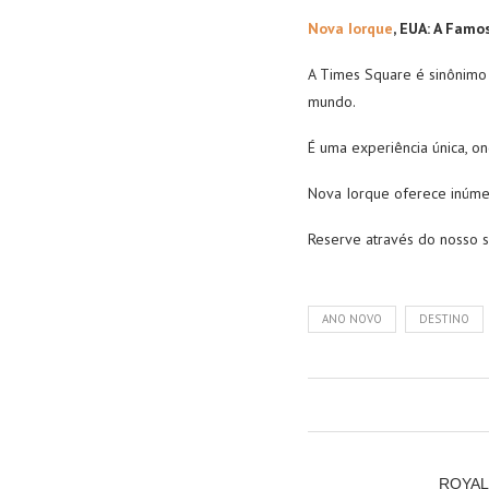
Nova Iorque
, EUA: A Famo
A Times Square é sinônim
mundo.
É uma experiência única, o
Nova Iorque oferece inúmer
Reserve através do nosso s
ANO NOVO
DESTINO
ROYAL