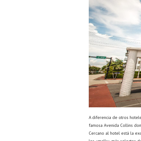
A diferencia de otros hotel
famosa Avenida Collins dond
Cercano al hotel está la ex
los «malls» más selectos d