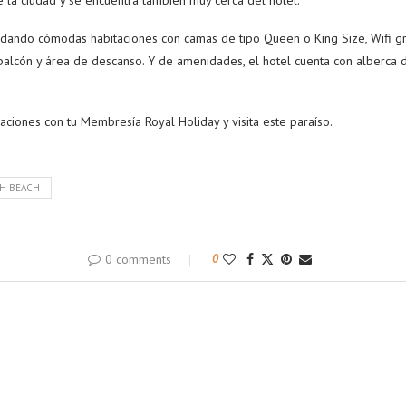
ndando cómodas habitaciones con camas de tipo Queen o King Size, Wifi gra
balcón y área de descanso. Y de amenidades, el hotel cuenta con alberca d
caciones con tu Membresía Royal Holiday y visita este paraíso.
H BEACH
0 comments
0