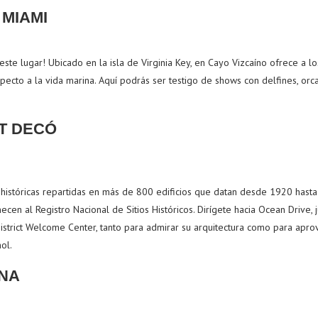
 MIAMI
 este lugar! Ubicado en la isla de Virginia Key, en Cayo Vizcaíno ofrece a lo
specto a la vida marina. Aquí podrás ser testigo de shows con delfines, orc
RT DECÓ
 históricas repartidas en más de 800 edificios que datan desde 1920 hast
ecen al Registro Nacional de Sitios Históricos. Dirígete hacia Ocean Drive, j
 District Welcome Center, tanto para admirar su arquitectura como para apro
ñol.
ANA