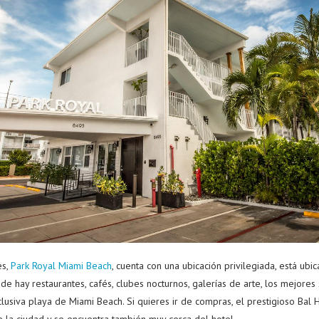
es,
Park Royal Miami Beach
, cuenta con una ubicación privilegiada, está ubi
e hay restaurantes, cafés, clubes nocturnos, galerías de arte, los mejores 
clusiva playa de Miami Beach. Si quieres ir de compras, el prestigioso Ba
e la ciudad y se encuentra también muy cerca del hotel.