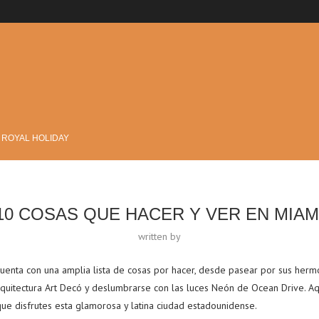
?
 ROYAL HOLIDAY
10 COSAS QUE HACER Y VER EN MIAM
written by
cuenta con una amplia lista de cosas por hacer, desde pasear por sus hermos
rquitectura Art Decó y deslumbrarse con las luces Neón de Ocean Drive. A
que disfrutes esta glamorosa y latina ciudad estadounidense.