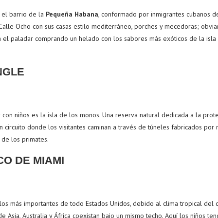
 el barrio de la
Pequeña Habana
, conformado por inmigrantes cubanos d
Calle Ocho con sus casas estilo mediterráneo, porches y mecedoras; obvia
a el paladar comprando un helado con los sabores más exóticos de la isla
NGLE
r con niños es la isla de los monos. Una reserva natural dedicada a la prot
n circuito donde los visitantes caminan a través de túneles fabricados po
 de los primates.
CO DE MIAMI
los más importantes de todo Estados Unidos, debido al clima tropical del 
e Asia, Australia y África coexistan bajo un mismo techo. Aquí los niños te