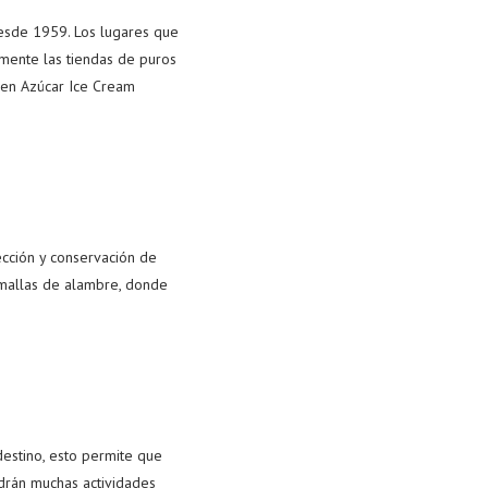
esde 1959. Los lugares que
mente las tiendas de puros
 en Azúcar Ice Cream
ección y conservación de
r mallas de alambre, donde
destino, esto permite que
ndrán muchas actividades