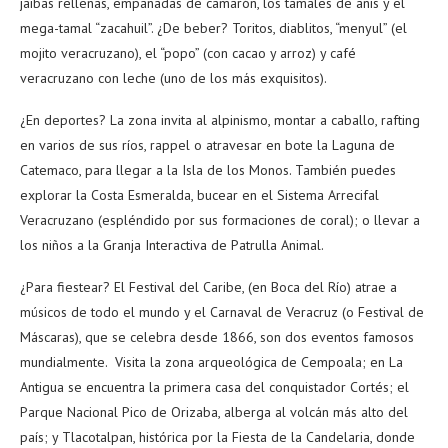
jaibas rellenas, empanadas de camarón, los tamales de anís y el
mega-tamal “zacahuil”. ¿De beber? Toritos, diablitos, “menyul” (el
mojito veracruzano), el “popo” (con cacao y arroz) y café
veracruzano con leche (uno de los más exquisitos).
¿En deportes? La zona invita al alpinismo, montar a caballo, rafting
en varios de sus ríos, rappel o atravesar en bote la Laguna de
Catemaco, para llegar a la Isla de los Monos. También puedes
explorar la Costa Esmeralda, bucear en el Sistema Arrecifal
Veracruzano (espléndido por sus formaciones de coral); o llevar a
los niños a la Granja Interactiva de Patrulla Animal.
¿Para fiestear? El Festival del Caribe, (en Boca del Río) atrae a
músicos de todo el mundo y el Carnaval de Veracruz (o Festival de
Máscaras), que se celebra desde 1866, son dos eventos famosos
mundialmente. Visita la zona arqueológica de Cempoala; en La
Antigua se encuentra la primera casa del conquistador Cortés; el
Parque Nacional Pico de Orizaba, alberga al volcán más alto del
país; y Tlacotalpan, histórica por la Fiesta de la Candelaria, donde