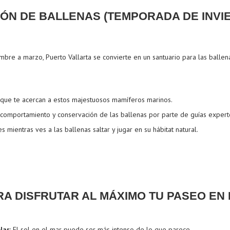
ÓN DE BALLENAS (TEMPORADA DE INVI
bre a marzo, Puerto Vallarta se convierte en un santuario para las ballen
 que te acercan a estos majestuosos mamíferos marinos.
 comportamiento y conservación de las ballenas por parte de guías expert
 mientras ves a las ballenas saltar y jugar en su hábitat natural.
A DISFRUTAR AL MÁXIMO TU PASEO EN
lar:
El sol en el mar puede ser más intenso de lo que parece.