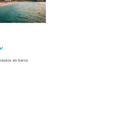
a!
 paseos en barco.