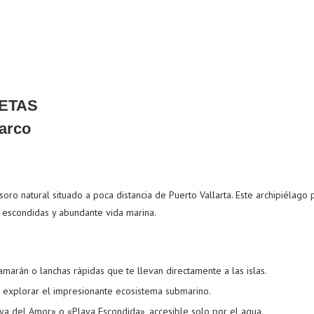
IETAS
esoro natural situado a poca distancia de Puerto Vallarta. Este archipiélag
as escondidas y abundante vida marina.
marán o lanchas rápidas que te llevan directamente a las islas.
 explorar el impresionante ecosistema submarino.
aya del Amor» o «Playa Escondida», accesible solo por el agua.