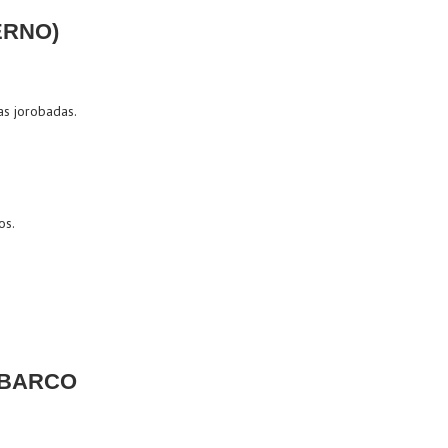
ERNO)
as jorobadas.
os.
 BARCO