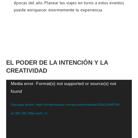
épocas del año. Planear tus viajes en torno a estos eventos
puede enriquecer enormemente tu experiencia.
EL PODER DE LA INTENCIÓN Y LA
CREATIVIDAD
Reproductor
Media error: Format(s) not supported or source(s) not
found
de
vídeo
Descargar archivo: https://rh-destinations.com/wp-content/uploads/2024/12/4407724-
sd_960_540_30fps.mp4?_=1