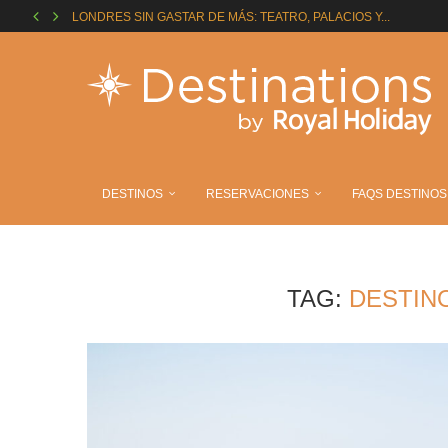
LONDRES SIN GASTAR DE MÁS: TEATRO, PALACIOS Y...
LA RUTA DEL FÚTBOL EN MADRID: LOS ESTADIOS...
MAY THE 4TH: LOCACIONES DE STAR WARS QUE...
FECHAS CLAVE PARA VIAJAR Y VIVIR LAS SEMIFINALES...
EL DESTINO PERFECTO PARA TI SEGÚN TU SIGNO
EVITA LAS FILAS EN ORLANDO: TRUCOS PARA SOCIOS...
¿QUÉ ATRACCIÓN DE DISNEY ERES SEGÚN TU PERSONALIDAD
HOTELES DE PELÍCULA: UNAS VACACIONES DIGNAS DE UN...
SPORTCATIONS: LA TENDENCIA QUE DEFINE LOS VIAJES EN...
DESTINOS
RESERVACIONES
FAQS DESTINOS
TAG:
DESTIN