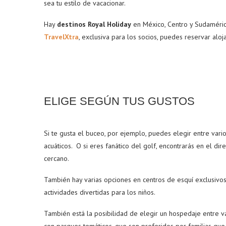
sea tu estilo de vacacionar.
Hay
destinos Royal Holiday
en México, Centro y Sudaméric
TravelXtra
, exclusiva para los socios, puedes reservar al
ELIGE SEGÚN TUS GUSTOS
Si te gusta el buceo, por ejemplo, puedes elegir entre vari
acuáticos. O si eres fanático del golf, encontrarás en el d
cercano.
También hay varias opciones en centros de esquí exclusivos
actividades divertidas para los niños.
También está la posibilidad de elegir un hospedaje entre va
con parques temáticos, que son preferidos por familias que 