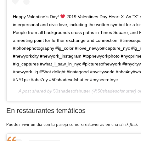
Happy Valentine’s Day!
2019 Valentines Day Heart X. An “X”
interpersonal and civic love, including the written symbol for a k
People from all backgrounds cross paths in Times Square, and
a meeting point for further exchange and connection. #timessq
#iphonephotography #ig_color #ilove_newyo#icapture_nyc #ig_
#newyorkcity #newyork_instagram #topnewyorkphoto #nycprime
#ig_captures #what_i_saw_in_nyc #picturesofnewyork ##nycityw
#newyork_ig #Shot delight #instagood #nycityworld #nbc4ny#w
#NY1pic #abc7ny #50shadesofshutter #mysecretnyc
A post shared by
50shadesofshutter
(@50shadesofshutter) 
En restaurantes temáticos
Puedes vivir un día con tu pareja como si estuvieras en una
chick flick.