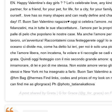
EN. Happy Valentine’s day girls ? ? Let’s celebrate love, any kind
partner, for a friend, for your pet, for life, for a city, for your family
ourself.. love has so many shapes and can really define and cha
day! IT. Buon San Valentino ragazze♥️ oggi si celebra l’amore..n
fidanzatini, ma in tutte le sue sfaccettature.. l’amore per la propri
palle di pelo che popolano le nostre case. Ma anche l’amore per 
lavoro, un’avventura! Raccontatemi cosa festeggerete oggi! Io s
oceano ci divide ma, come ha detto lui ieri, per noi è solo una 
che l’amore libera, non incatena, fa volare e ti raccoglie se ca
grata. Quindi oggi festeggio con il mio secondo grande amore: qu
innamorare, di lei e poi di me stessa. Non esiste amore verso gli
stessi e New York mi ha insegnato a farlo. Buon San Valentino a
@hm Bag @hermes Find links, codes and prices of my look on m
can find me as gforgrace) Ph @photo_tatianakatkova
A post shared by
Greta | G for Grace
(@g_for_grace) on
F