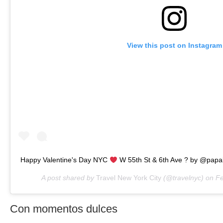
View this post on Instagram
Happy Valentine's Day NYC
W 55th St & 6th Ave ? by @papak
A post shared by
Travel New York City
(@travelnyc) on
Fe
Con momentos dulces