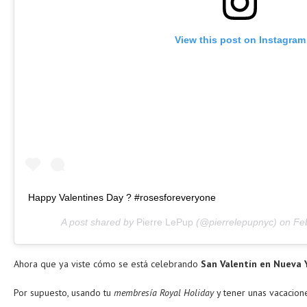
View this post on Instagram
Happy Valentines Day ? #rosesforeveryone
A post shared by
Pierre LePup
(@pierrelepupnyc) on
Fe
Ahora que ya viste cómo se está celebrando
San Valentín en Nueva 
Por supuesto, usando tu
membresía Royal Holiday
y tener unas vacacion