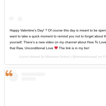
Happy Valentine’s Day! ? Of course this day is meant to be spent 
want to take a quick moment to remind you not to forget about t
yourself. There’s a new video on my channel about How To Love
that Raw, Unconditional Love
The link is in my bio!
A post shared by
Mariama Hutson
(@itsmariamaaa) on
F