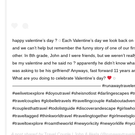
happy valentine’s day ? ◌ Each Valentine’s day we look back on o
and we can’t help but remember the funny story of one of our fir
other. In 8th grade, John and I were friends, but we weren’t reall
be my valentine and he said no ? apparently he didn’t know what
was asking to be his girlfriend! Anyways, fast forward 11 years
What are you doing to celebrate Valentine’s day?
◌
————————————————————— #runawaytravelers #p
#welivetoexplore #doyoutravel #sheisnotlost #darlingescapes #t
#travelcouples #globelletravels #travellingcouple #allaboutadve
#couplesthattravel #todolistguide #discoverandescape #girlsw
#traveltagged #thinkworldtravel #travelingtogether #girlmeetsgl
#traveltoexplore #roamtheworld #newyorkcity #newyorklife #nyci
A post shared by
Travel Couple | John & Akela
(@runawaytravele