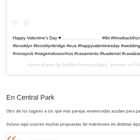
Happy Valentine’s Day ♥️ . . . . . . . . . . . . . . . . #tbt #thowb
#brooklyn #brooklynbridge #eua #happyvalentinesday #wedding
#novayork #viagemdossonhos #casamento #luademel #casalza
A post shared by
Jeniffer Ferreira
(@jeni_ferreira) on
Fe
En Central Park
Otro de los lugares a los que más parejas enamoradas acuden para pa
Incluso aquí ocurren muchas propuestas de matrimonio en distintas épo