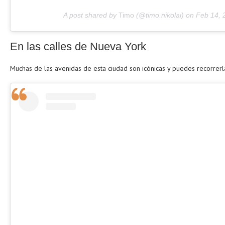
A post shared by
Timo
(@timo.nikolai) on
Feb 14, 
En las calles de Nueva York
Muchas de las avenidas de esta ciudad son icónicas y puedes recorrerl