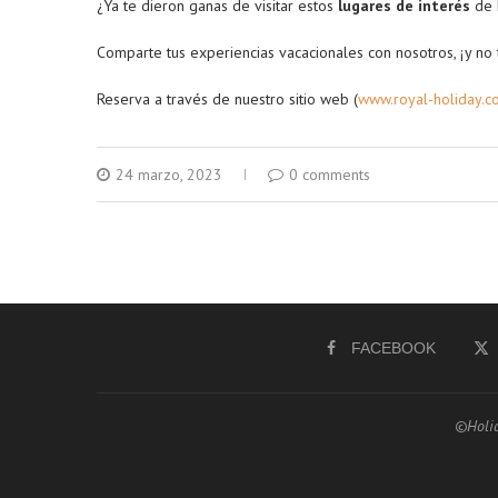
¿Ya te dieron ganas de visitar estos
lugares de interés
de 
Comparte tus experiencias vacacionales con nosotros, ¡y no
Reserva a través de nuestro sitio web (
www.royal-holiday.c
24 marzo, 2023
0 comments
FACEBOOK
©Holid