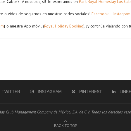
Los Cabos? ¡A nosotros, sí! Te esperamos en
Park Royal Homestay Los Cab
 te olvides de seguirnos en nuestras redes sociales!
Facebook
–
Instagram
om
)
o nuestra App móvil (
Royal Holiday Booking
), ¡y continúa viajando con
TWITTER
INSTAGRAM
PINTEREST
LINK
ay Club Management Company de México, S.A. de C.V. Todos los derechos rese
BACK TO TOP