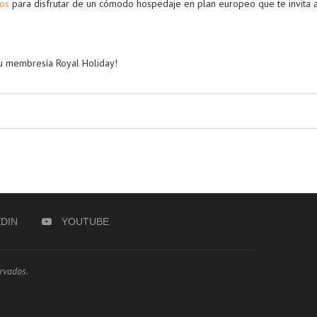
os
para disfrutar de un cómodo hospedaje en plan europeo que te invita a
.
 tu membresía Royal Holiday!
EDIN
YOUTUBE
rvados.