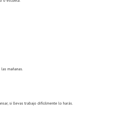
o o escuela.
r las mañanas.
r, si llevas trabajo difícilmente lo harás.