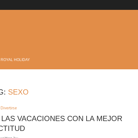
?
 ROYAL HOLIDAY
G:
SEXO
Divertirse
E LAS VACACIONES CON LA MEJOR
CTITUD