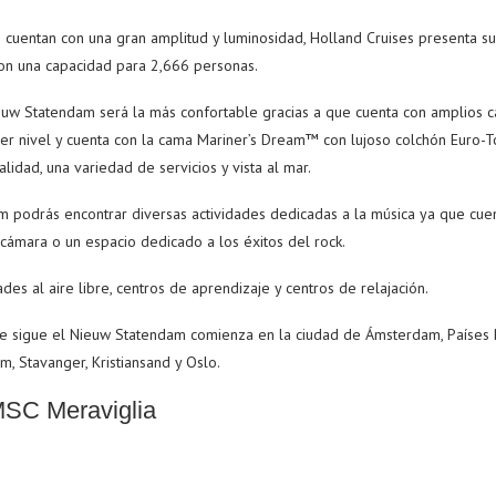
e cuentan con una gran amplitud y luminosidad, Holland Cruises presenta 
con una capacidad para 2,666 personas.
euw Statendam será la más confortable gracias a que cuenta con amplios 
mer nivel y cuenta con la cama Mariner’s Dream™ con lujoso colchón Euro-
idad, una variedad de servicios y vista al mar.
 podrás encontrar diversas actividades dedicadas a la música ya que cue
 cámara o un espacio dedicado a los éxitos del rock.
des al aire libre, centros de aprendizaje y centros de relajación.
ue sigue el Nieuw Statendam comienza en la ciudad de Ámsterdam, Países B
m, Stavanger, Kristiansand y Oslo.
SC Meraviglia