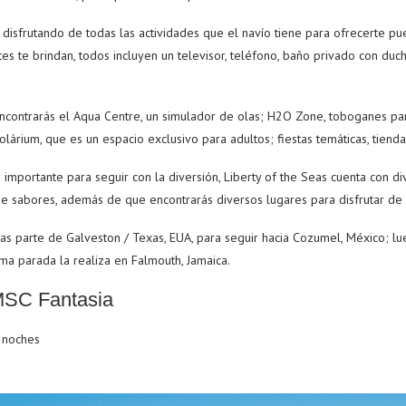
isfrutando de todas las actividades que el navío tiene para ofrecerte pue
 te brindan, todos incluyen un televisor, teléfono, baño privado con duc
encontrarás el Aqua Centre, un simulador de olas; H2O Zone, toboganes p
olárium, que es un espacio exclusivo para adultos; fiestas temáticas, tiendas
importante para seguir con la diversión, Liberty of the Seas cuenta con d
de sabores, además de que encontrarás diversos lugares para disfrutar de 
eas parte de Galveston / Texas, EUA, para seguir hacia Cozumel, México; l
ima parada la realiza en Falmouth, Jamaica.
MSC Fantasia
 noches