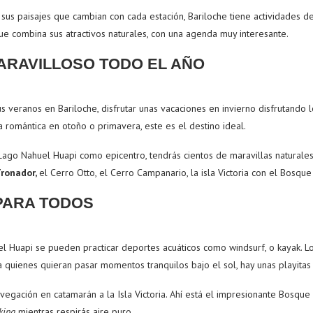
sus paisajes que cambian con cada estación, Bariloche tiene actividades d
que combina sus atractivos naturales, con una agenda muy interesante.
ARAVILLOSO TODO EL AÑO
s veranos en Bariloche, disfrutar unas vacaciones en invierno disfrutando
 romántica en otoño o primavera, este es el destino ideal.
Lago Nahuel Huapi como epicentro, tendrás cientos de maravillas naturales 
Tronador,
el Cerro Otto, el Cerro Campanario, la isla Victoria con el Bosque
PARA TODOS
el Huapi se pueden practicar deportes acuáticos como windsurf, o kayak. 
ra quienes quieran pasar momentos tranquilos bajo el sol, hay unas playita
egación en catamarán a la Isla Victoria. Ahí está el impresionante Bosque
king
mientras respirás aire puro.