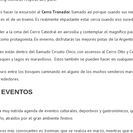
es hacer la excursión al
Cerro Tronador
, llamado así porque cuando sus ni
 es el de un trueno. Es realmente impactante estar cerca cuando eso suced
er a la cima del Cerro Catedral en aerosilla y contemplar el magnífico pa
omo protagonista. En invierno, disfrutarás las mejores pistas de la Argenti
es están dentro del llamado Circuito Chico, con ascensos al Cerro Otto y 
osques y lagos es maravilloso. Estos también se pueden hacer en cualqui
puro entre los bosques caminando en alguno de los muchos senderos marc
lrededores.
 EVENTOS
a muy nutrida agenda de eventos culturales, deportivos y gastronómicos, 
ño, atraídos por el gran ambiente festivo.
vos más convocantes es Ironman, que se realiza en marzo, mientras que en