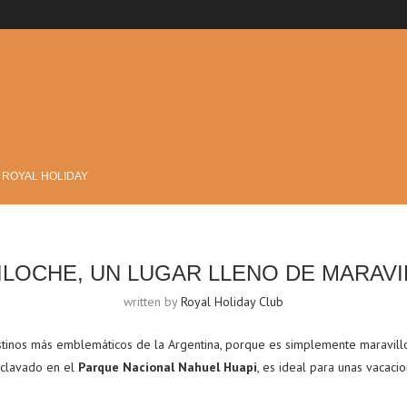
?
 ROYAL HOLIDAY
ILOCHE, UN LUGAR LLENO DE MARAVI
written by
Royal Holiday Club
stinos más emblemáticos de la Argentina, porque es simplemente maravillo
nclavado en el
Parque Nacional Nahuel Huapi
, es ideal para unas vacac