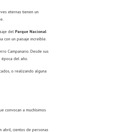
eves eternas tienen un
e.
isaje del
Parque Nacional
na con un paisaje increíble.
Cerro Campanario. Desde sus
er época del año.
ados, o realizando alguna
que convocan a muchísimos
 abril, cientos de personas