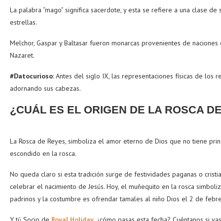
La palabra “mago” significa sacerdote, y esta se refiere a una clase de
estrellas.
Melchor, Gaspar y Baltasar fueron monarcas provenientes de naciones d
Nazaret.
#Datocurioso
: Antes del siglo IX, las representaciones físicas de l
adornando sus cabezas.
¿CUÁL ES EL ORIGEN DE LA ROSCA D
La Rosca de Reyes, simboliza el amor eterno de Dios que no tiene princip
escondido en la rosca.
No queda claro si esta tradición surge de festividades paganas o crist
celebrar el nacimiento de Jesús. Hoy, el muñequito en la rosca simbol
padrinos y la costumbre es ofrendar tamales al niño Dios el 2 de febre
Y tú Socio de
Royal Holiday
, ¿cómo pasas esta fecha? Cuéntanos si vas a