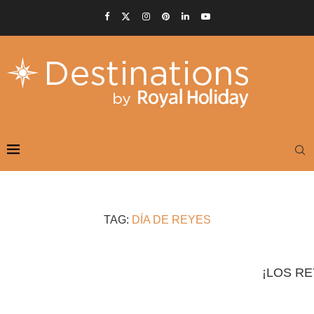
TAG:
DÍA DE REYES
¡LOS R