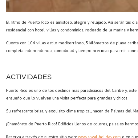
El ritmo de Puerto Rico es amistoso, alegre y relajado. Así serán tus d
residencial con hotel, villas y condominios, rodeado de la marina y her
Cuenta con 104 villas estilo mediterráneo, 5 kilómetros de playa carib
completa independencia, comodidad y tiempo precioso para reír, conect
ACTIVIDADES
Puerto Rico es uno de los destinos más paradisíacos del Caribe y, est
ensueño que lo vuelven una visita perfecta para grandes y chicos.
Su refrescante brisa, y exquisito clima tropical, hacen de Palmas del Ma
¡Enamórate de Puerto Rico!
Edificios llenos de colores, paisajes herm
Reserva a través de nuestro sitio web:
www.royal-holiday.com
o en nue