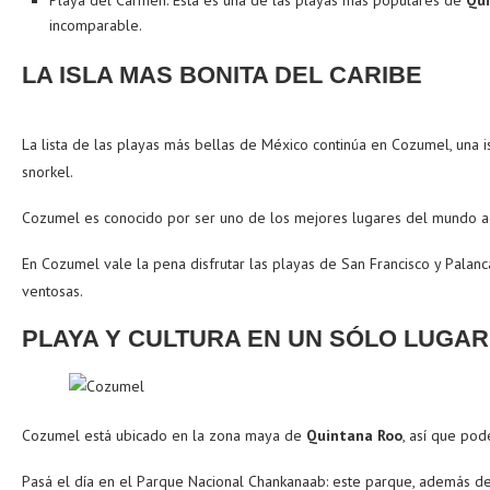
Playa del Carmen. Esta es una de las playas más populares de
Qui
incomparable.
LA ISLA MAS BONITA DEL CARIBE
La lista de las playas más bellas de México continúa en Cozumel, una is
snorkel.
Cozumel es conocido por ser uno de los mejores lugares del mundo admi
En Cozumel vale la pena disfrutar las playas de San Francisco y Palanca
ventosas.
PLAYA Y CULTURA EN UN SÓLO LUGAR
Cozumel está ubicado en la zona maya de
Quintana Roo
, así que pod
Pasá el día en el Parque Nacional Chankanaab: este parque, además de o