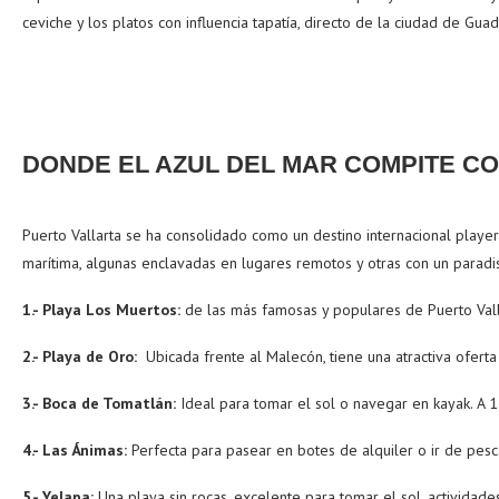
ceviche y los platos con influencia tapatía, directo de la ciudad de Guad
DONDE EL AZUL DEL MAR COMPITE C
Puerto Vallarta se ha consolidado como un destino internacional player
marítima, algunas enclavadas en lugares remotos y otras con un paradis
1.- Playa Los Muertos:
de las más famosas y populares de Puerto Vall
2.- Playa de Oro:
Ubicada frente al Malecón, tiene una atractiva oferta
3.- Boca de Tomatlán:
Ideal para tomar el sol o navegar en kayak. A 1
4.- Las Ánimas:
Perfecta para pasear en botes de alquiler o ir de pesca
5.- Yelapa:
Una playa sin rocas, excelente para tomar el sol, actividades