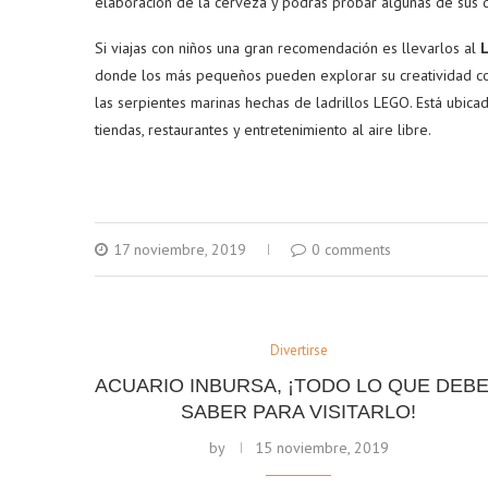
elaboración de la cerveza y podrás probar algunas de sus d
Si viajas con niños una gran recomendación es llevarlos al
donde los más pequeños pueden explorar su creatividad cons
las serpientes marinas hechas de ladrillos LEGO. Está ubic
tiendas, restaurantes y entretenimiento al aire libre.
17 noviembre, 2019
0 comments
Divertirse
ACUARIO INBURSA, ¡TODO LO QUE DEB
SABER PARA VISITARLO!
by
15 noviembre, 2019