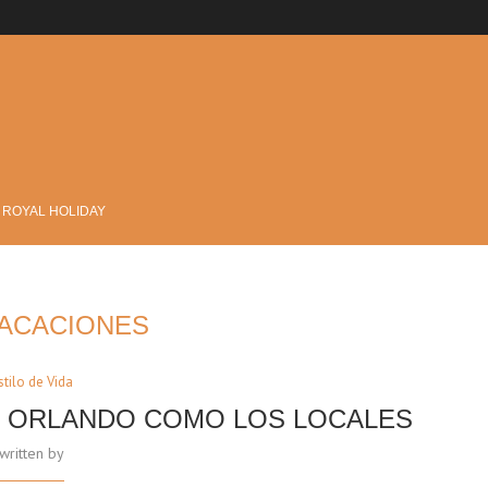
?
 ROYAL HOLIDAY
ACACIONES
stilo de Vida
N ORLANDO COMO LOS LOCALES
written by