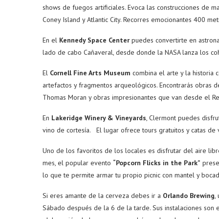
shows de fuegos artificiales. Evoca las construcciones de m
Coney Island y Atlantic City. Recorres emocionantes 400 m
En el
Kennedy Space Center
puedes convertirte en astronau
lado de cabo Cañaveral, desde donde la NASA lanza los co
El
Cornell Fine Arts Museum
combina el arte y la historia
artefactos y fragmentos arqueológicos. Encontrarás obras d
Thomas Moran y obras impresionantes que van desde el Ren
En
Lakeridge Winery & Vineyards
, Clermont puedes disfr
vino de cortesía. El lugar ofrece tours gratuitos y catas d
Uno de los favoritos de los locales es disfrutar del aire li
mes, el popular evento
“Popcorn Flicks in the Park”
presen
lo que te permite armar tu propio picnic con mantel y bocad
Si eres amante de la cerveza debes ir a
Orlando Brewing
,
Sábado después de la 6 de la tarde. Sus instalaciones son e