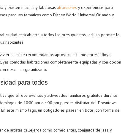
ia y existen muchas y fabulosas
atracciones
y experiencias para
osos parques temáticos como Disney World, Universal Orlando y
l ciudad está abierta a todos los presupuestos, incluso permite la
sus habitantes
i vivieras ahí, te recomendamos aprovechar tu membresía Royal
 cuyas cómodas habitaciones completamente equipadas y con opción
y con descanso garantizado.
ersidad para todos
tiva que ofrece eventos y actividades familiares gratuitos durante
os domingos de 10:00 am a 4:00 pm puedes disfrutar del Downtown
. En este mismo lago, un obligado es pasear en bote ¡con forma de
r de artistas callejeros como comediantes, conjuntos de jazz y