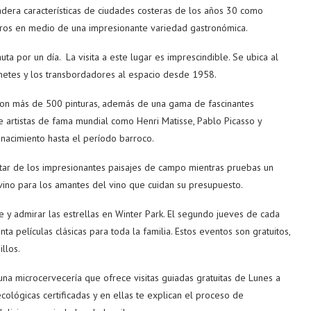
adera características de ciudades costeras de los años 30 como
etros en medio de una impresionante variedad gastronómica.
ta por un día. La visita a este lugar es imprescindible. Se ubica al
hetes y los transbordadores al espacio desde 1958.
 con más de 500 pinturas, además de una gama de fascinantes
e artistas de fama mundial como Henri Matisse, Pablo Picasso y
acimiento hasta el período barroco.
utar de los impresionantes paisajes de campo mientras pruebas un
e vino para los amantes del vino que cuidan su presupuesto.
bre y admirar las estrellas en Winter Park. El segundo jueves de cada
ta películas clásicas para toda la familia. Estos eventos son gratuitos,
illos.
 una microcervecería que ofrece visitas guiadas gratuitas de Lunes a
cológicas certificadas y en ellas te explican el proceso de