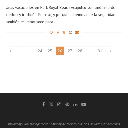
Unas vacaciones en Park Royal Beach Acapulco son sinónimo de
confort y tradición. Por eso, y porque sabemos que la seguridad
también es importante para …
…
26
…
1
24
25
27
28
31
©Holiday Club Management Company de México, S.A. de C.V. Todos los derechos