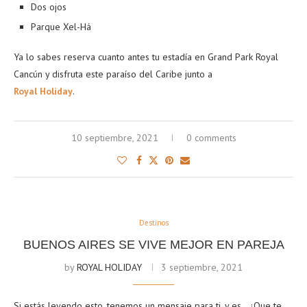
Dos ojos
Parque Xel-Há
Ya lo sabes reserva cuanto antes tu estadía en Grand Park Royal
Cancún y disfruta este paraíso del Caribe junto a
Royal Holiday
.
10 septiembre, 2021
0 comments
Destinos
BUENOS AIRES SE VIVE MEJOR EN PAREJA
by
ROYAL HOLIDAY
3 septiembre, 2021
Si estás leyendo esto, tenemos un mensaje para ti, y es… ¡Que te