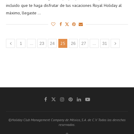
incluido que te haga disfrutar de tus vacaciones Royal Holiday al
máximo, llegaste …
…
25
…
1
23
24
26
27
31
©Holiday Club Management Company de México, S.A. de C.V. Todos los derechos
reservados.